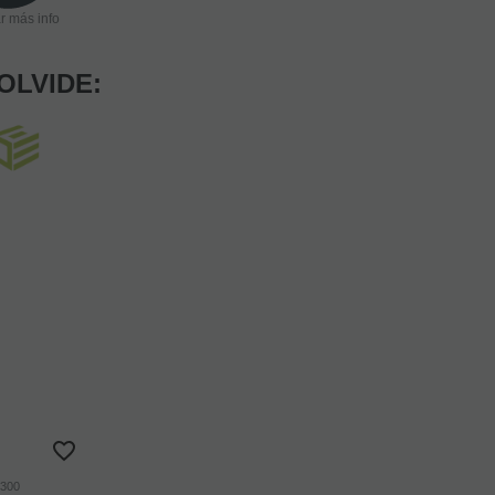
ar más info
OLVIDE:
300