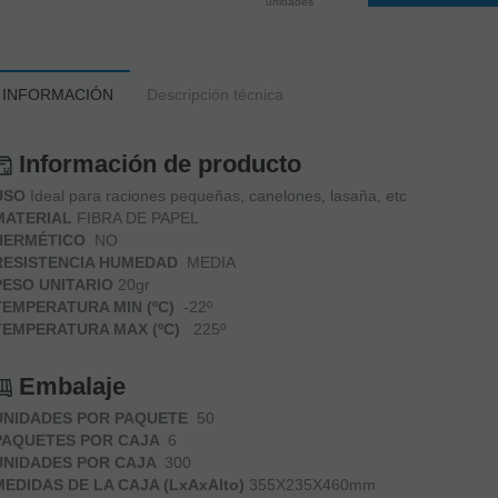
unidades
 INFORMACIÓN
Descripción técnica
Información de producto
USO
Ideal para raciones pequeñas, canelones, lasaña, etc
MATERIAL
FIBRA DE PAPEL
HERMÉTICO
NO
RESISTENCIA HUMEDAD
MEDIA
PESO UNITARIO
20gr
TEMPERATURA MIN (ºC)
-22º
TEMPERATURA MAX (ºC)
225º
Embalaje
UNIDADES POR PAQUETE
50
PAQUETES POR CAJA
6
UNIDADES POR CAJA
300
MEDIDAS DE LA CAJA (LxAxAlto)
355X235X460mm