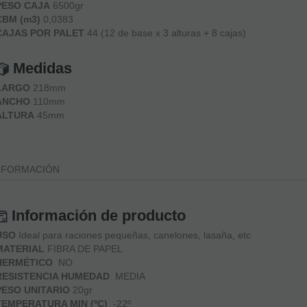
PESO CAJA
6500gr
CBM (m3)
0,0383
CAJAS POR PALET
44 (12 de base x 3 alturas + 8 cajas)
Medidas
LARGO
218mm
ANCHO
110mm
ALTURA
45mm
NFORMACIÓN
Información de producto
USO
Ideal para raciones pequeñas, canelones, lasaña, etc
MATERIAL
FIBRA DE PAPEL
HERMÉTICO
NO
RESISTENCIA HUMEDAD
MEDIA
PESO UNITARIO
20gr
TEMPERATURA MIN (ºC)
-22º