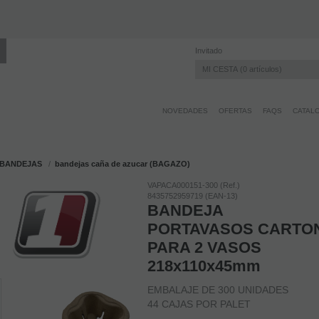
Envíos desde 60 € + IVA
Invitado
MI CESTA
0
artículos
NOVEDADES
OFERTAS
FAQS
CATAL
BANDEJAS
bandejas caña de azucar (BAGAZO)
VAPACA000151-300 (Ref.)
8435752959719 (EAN-13)
BANDEJA
PORTAVASOS CARTO
PARA 2 VASOS
218x110x45mm
EMBALAJE DE 300 UNIDADES
44 CAJAS POR PALET