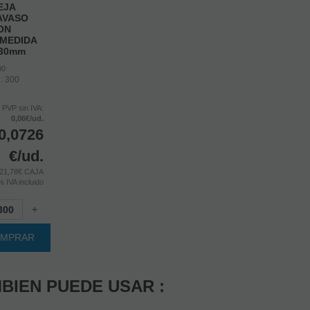
EJA
AVASO
ON
MEDIDA
130mm
00
.: 300
PVP sin IVA:
0,06€/ud.
0,0726
€
/ud.
21,78€ CAJA
0%
IVA incluido
+
MPRAR
BIEN PUEDE USAR :