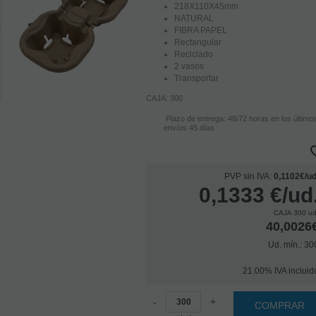
218X110X45mm
NATURAL
FIBRA PAPEL
Rectangular
Reciclado
2 vasos
Transportar
CAJA: 300
Plazo de entrega: 48/72 horas en los último
envíos 45 días
PVP sin IVA:
0,1102€/ud
0,1333
€
/ud
CAJA 300 ud
40,0026
Ud. mín.: 30
21.00%
IVA incluid
-
+
COMPRAR