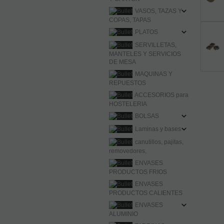
VASOS, TAZAS Y
COPAS, TAPAS
PLATOS
SERVILLETAS,
MANTELES Y SERVICIOS
DE MESA
MAQUINAS Y
REPUESTOS
ACCESORIOS para
HOSTELERIA
BOLSAS
Laminas y bases
canutillos, pajitas,
removedores,
ENVASES
PRODUCTOS FRIOS
ENVASES
PRODUCTOS CALIENTES
ENVASES
ALUMINIO