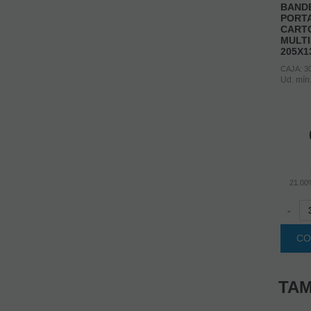
BAND
PORT
CART
MULTI
205X
CAJA: 3
Ud. mín
21.0
-
CO
TAM