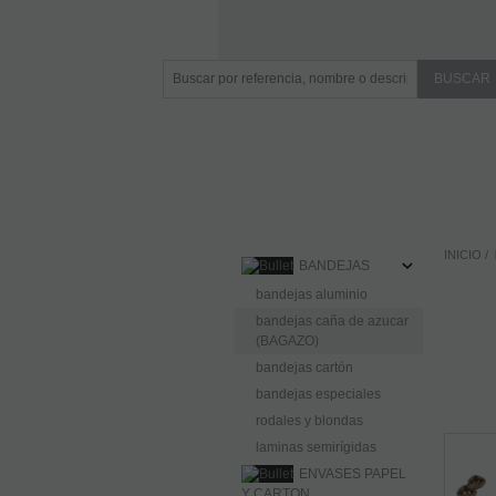
INICIO
BANDEJAS
bandejas aluminio
bandejas caña de azucar
(BAGAZO)
bandejas cartón
bandejas especiales
rodales y blondas
laminas semirígidas
ENVASES PAPEL
Y CARTON