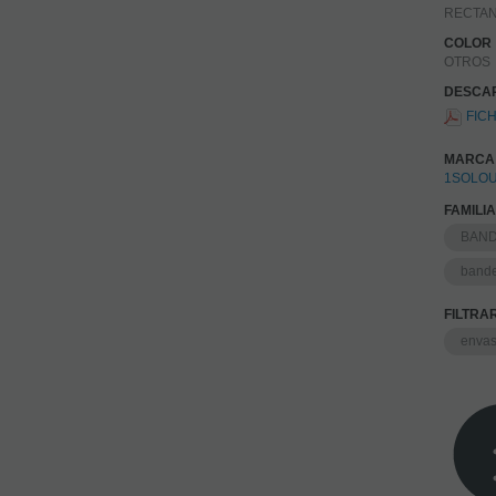
RECTA
COLOR
OTROS
DESCA
FICH
MARCA
1SOLOU
FAMILI
BAN
bande
FILTRA
envas