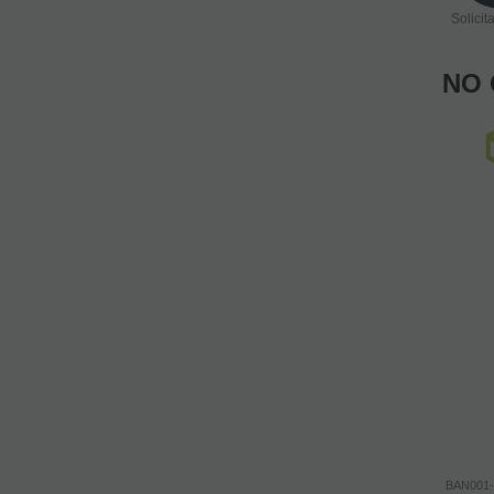
Solicit
NO 
BAN001-