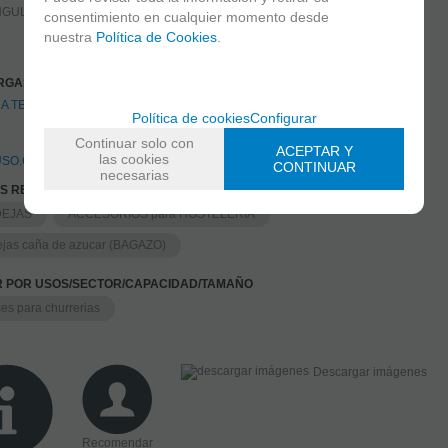
NGULAR
consentimiento en cualquier momento desde
nuestra
Política de Cookies
.
RGAS RELACIONADAS
A TECNICA.pdf (410.02 Kb)
Política de cookies
Configurar
Continuar solo con
ACEPTAR Y
las cookies
SO.COM ®
CONTINUAR
necesarias
AS RELACIONADAS
DEJAS
ACCESORIOS para HOSTELERIA
jas caña de azucar (BAGAZO)
R POR USOS/SECTOR/CAPACIDAD/TAMAÑO
es para churrerias
Descargar imágenes
Recomendar