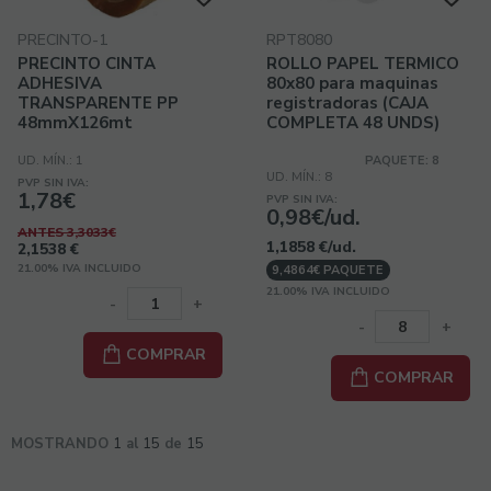
PRECINTO-1
RPT8080
PRECINTO CINTA
ROLLO PAPEL TERMICO
ADHESIVA
80x80 para maquinas
TRANSPARENTE PP
registradoras (CAJA
48mmX126mt
COMPLETA 48 UNDS)
UD. MÍN.: 1
PAQUETE: 8
UD. MÍN.: 8
PVP SIN IVA:
1,78€
PVP SIN IVA:
0,98€/ud.
ANTES 3,3033€
1,1858
€
/ud.
2,1538
€
21.00%
IVA INCLUIDO
9,4864€ PAQUETE
21.00%
IVA INCLUIDO
-
+
-
+
COMPRAR
COMPRAR
MOSTRANDO
1
al
15
de
15