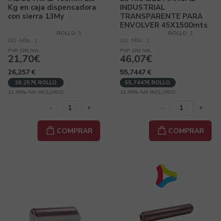
Kg en caja dispensadora
INDUSTRIAL
con sierra 13My
TRANSPARENTE PARA
ENVOLVER 45X1500mts
ROLLO: 1
ROLLO: 1
UD. MÍN.: 1
UD. MÍN.: 1
PVP SIN IVA:
PVP SIN IVA:
21,70€
46,07€
26,257
€
55,7447
€
26,257€ ROLLO
55,7447€ ROLLO
21.00%
IVA INCLUIDO
21.00%
IVA INCLUIDO
-
+
-
+
COMPRAR
COMPRAR