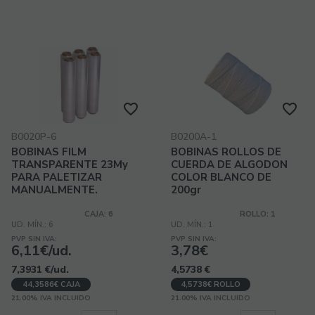
B0020P-6
B0200A-1
BOBINAS FILM
BOBINAS ROLLOS DE
TRANSPARENTE 23My
CUERDA DE ALGODON
PARA PALETIZAR
COLOR BLANCO DE
MANUALMENTE.
200gr
CAJA: 6
ROLLO: 1
UD. MÍN.: 6
UD. MÍN.: 1
PVP SIN IVA:
PVP SIN IVA:
6,11€/ud.
3,78€
7,3931
€
/ud.
4,5738
€
44,3586€ CAJA
4,5738€ ROLLO
21.00%
IVA INCLUIDO
21.00%
IVA INCLUIDO