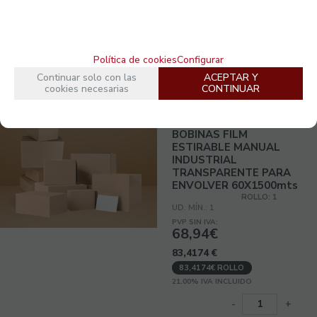
Política de cookies
Configurar
Continuar solo con las
ACEPTAR Y
cookies necesarias
CONTINUAR
B6015F-1
BOBINAS FILM
ESTIRABLE MANUAL
INDUSTRIAL
TRANSPARENTE PARA
ENVOLVER 60X1500mts
ROLLO: 1
UD. MÍN.: 1
PVP SIN IVA:
68,94€
83,4174
€
83,4174€ ROLLO
21.00%
IVA INCLUIDO
-
+