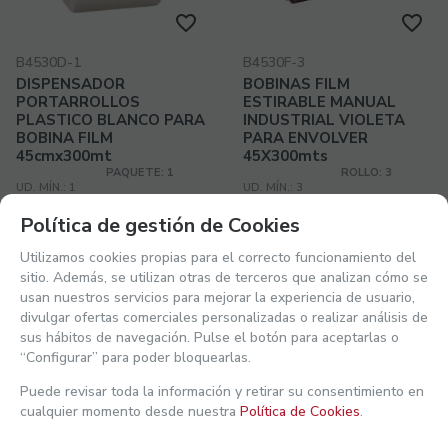
B4530D-1
B4530F-3
DISPENSADOR
BOBINAS FILM
PORTARROLLOS
ESTIRABLE MANUAL
PLASTICO BLANCO PARA
INDUSTRIAL VIOLETA
BOBINA FILM
PARA ENVOLVER
45cmx300mt
45X300mts
PAQUETE: 1
ROLLO: 3
UD. MÍN.: 1
UD. MÍN.: 3
PVP SIN IVA:
PVP SIN IVA:
20,39€
9,32€/ud.
Política de gestión de Cookies
24,6719
€
11,2772
€
/ud.
Utilizamos cookies propias para el correcto funcionamiento del
24,6719€ PAQUETE
33,8316€ ROLLO
sitio. Además, se utilizan otras de terceros que analizan cómo se
21.00%
IVA INCLUIDO
21.00%
IVA INCLUIDO
usan nuestros servicios para mejorar la experiencia de usuario,
divulgar ofertas comerciales personalizadas o realizar análisis de
-
+
-
+
sus hábitos de navegación. Pulse el botón para aceptarlas o
“Configurar” para poder bloquearlas.
COMPRAR
COMPRAR
Puede revisar toda la información y retirar su consentimiento en
cualquier momento desde nuestra
Política de Cookies
.