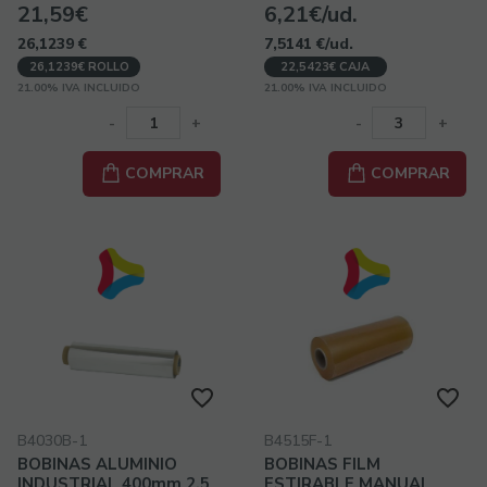
21,59€
6,21€/ud.
26,1239
€
7,5141
€
/ud.
26,1239€ ROLLO
22,5423€ CAJA
21.00%
IVA INCLUIDO
21.00%
IVA INCLUIDO
-
+
-
+
COMPRAR
COMPRAR
B4030B-1
B4515F-1
BOBINAS ALUMINIO
BOBINAS FILM
INDUSTRIAL 400mm 2,5
ESTIRABLE MANUAL