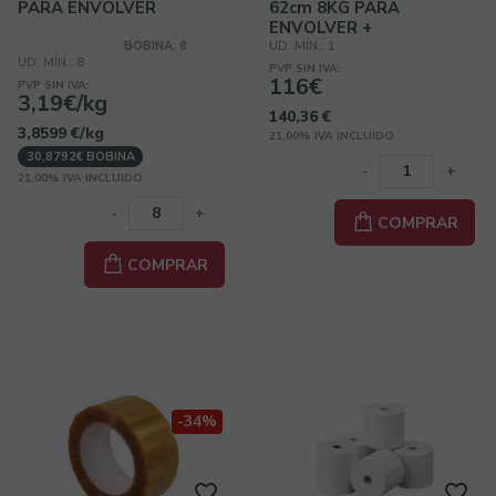
PARA ENVOLVER
62cm 8KG PARA
ENVOLVER +
DISPENSADOR (PACK)
BOBINA: 8
UD. MÍN.: 1
UD. MÍN.: 8
PVP SIN IVA:
116€
PVP SIN IVA:
3,19€/kg
140,36
€
3,8599
€
/kg
21.00%
IVA INCLUIDO
30,8792€ BOBINA
-
+
21.00%
IVA INCLUIDO
-
+
COMPRAR
COMPRAR
-34%