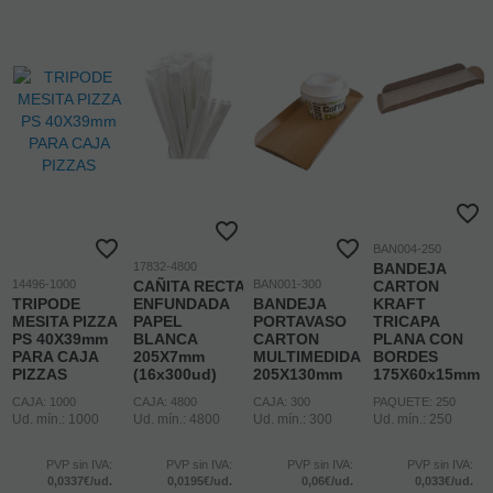
BAN004-250
17832-4800
BANDEJA
14496-1000
CAÑITA RECTA
BAN001-300
CARTON
TRIPODE
ENFUNDADA
BANDEJA
KRAFT
MESITA PIZZA
PAPEL
PORTAVASO
TRICAPA
PS 40X39mm
BLANCA
CARTON
PLANA CON
PARA CAJA
205X7mm
MULTIMEDIDA
BORDES
PIZZAS
(16x300ud)
205X130mm
175X60x15mm
CAJA: 1000
CAJA: 4800
CAJA: 300
PAQUETE: 250
Ud. mín.: 1000
Ud. mín.: 4800
Ud. mín.: 300
Ud. mín.: 250
PVP sin IVA:
PVP sin IVA:
PVP sin IVA:
PVP sin IVA:
0,0337€/ud.
0,0195€/ud.
0,06€/ud.
0,033€/ud.