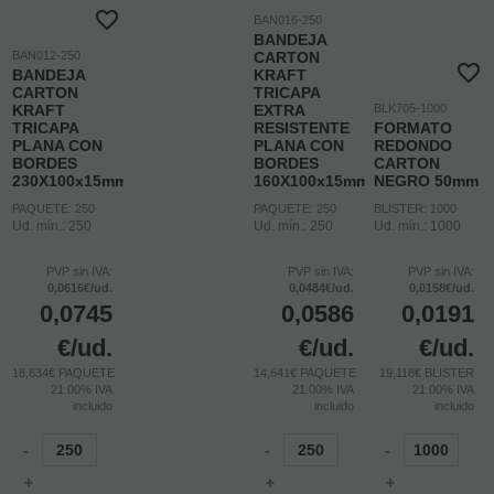
BAN016-250
BANDEJA
BAN012-250
CARTON
BANDEJA
KRAFT
CARTON
TRICAPA
KRAFT
EXTRA
BLK705-1000
TRICAPA
RESISTENTE
FORMATO
PLANA CON
PLANA CON
REDONDO
BORDES
BORDES
CARTON
230X100x15mm
160X100x15mm
NEGRO 50mm
PAQUETE: 250
PAQUETE: 250
BLISTER: 1000
Ud. mín.: 250
Ud. mín.: 250
Ud. mín.: 1000
PVP sin IVA:
PVP sin IVA:
PVP sin IVA:
0,0616€/ud.
0,0484€/ud.
0,0158€/ud.
0,0745
0,0586
0,0191
€
/ud.
€
/ud.
€
/ud.
18,634€ PAQUETE
14,641€ PAQUETE
19,118€ BLISTER
21.00%
IVA
21.00%
IVA
21.00%
IVA
incluido
incluido
incluido
-
-
-
+
+
+