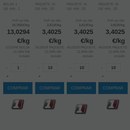
BOLSA: 1
PAQUETE: 10
PAQUETE: 10
PAQUETE: 10
Ud. mín.: 1
Ud. mín.: 10
Ud. mín.: 10
Ud. mín.: 10
PVP sin IVA:
PVP sin IVA:
PVP sin IVA:
PVP sin IVA:
10,7681€/kg
2,812€/kg
2,812€/kg
2,812€/kg
13,0294
3,4025
3,4025
3,4025
€
/kg
€
/kg
€
/kg
€
/kg
13,0294€ BOLSA
34,0252€ PAQUETE
34,0252€ PAQUETE
34,0252€ PAQUETE
21.00%
IVA
21.00%
IVA
21.00%
IVA
21.00%
IVA
incluido
incluido
incluido
incluido
-
-
-
-
+
+
+
+
COMPRAR
COMPRAR
COMPRAR
COMPRAR