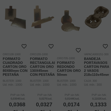
ORO108-1000
ORO155-1000
VAPACA000151-300
FORMATO
FORMATO
ORO705-1000
BANDEJA
CUADRADO
RECTANGULAR
FORMATO
PORTAVASOS
CARTON ORO
CARTON ORO
REDONDO
CARTON PARA
80X80mm CON
130X45mm
CARTON ORO
2 VASOS
PESTAÑA
CON PESTAÑA
50mm
218x110x45mm
BLISTER: 1000
BLISTER: 1000
BLISTER: 1000
CAJA: 300
Ud. mín.: 1000
Ud. mín.: 1000
Ud. mín.: 1000
Ud. mín.: 300
PVP sin IVA:
PVP sin IVA:
PVP sin IVA:
PVP sin IVA:
0,0304€/ud.
0,027€/ud.
0,0144€/ud.
0,1102€/ud.
0,0368
0,0327
0,0174
0,1333