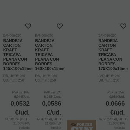
BAN006-250
BAN008-250
BAN010-250
BANDEJA
BANDEJA
BANDEJA
CARTON
CARTON
CARTON
KRAFT
KRAFT
KRAFT
TRICAPA
TRICAPA
TRICAPA
PLANA CON
PLANA CON
PLANA CON
BORDES
BORDES
BORDES
145X100x15mm
160X100x15mm
175X100x15mm
PAQUETE: 250
PAQUETE: 250
PAQUETE: 250
Ud. mín.: 250
Ud. mín.: 250
Ud. mín.: 250
PVP sin IVA:
PVP sin IVA:
PVP sin IVA:
0,044€/ud.
0,0484€/ud.
0,055€/ud.
0,0532
0,0586
0,0666
€
/ud.
€
/ud.
€
/ud.
13,31€ PAQUETE
14,641€ PAQUETE
16,6375€ PAQUETE
21.00%
IVA
21.00%
IVA
21.00%
IVA
incluido
incluido
incluido