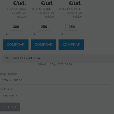
€
/ud.
€
/ud.
€
/ud.
71,5473€ CAJA
39,325€ PAQUETE
39,325€ PAQUETE
21.00%
IVA
21.00%
IVA
21.00%
IVA
incluido
incluido
incluido
-
-
-
+
+
+
COMPRAR
COMPRAR
COMPRAR
MOSTRANDO
1
al
24
de
24
Sábado, 8 Ago 2026, 09:56
email / usuario
contraseña