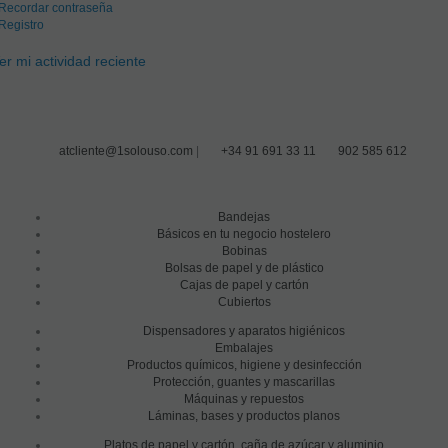
Recordar contraseña
Registro
er mi actividad reciente
atcliente@1solouso.com
|
+34 91 691 33 11
902 585 612
Bandejas
Básicos en tu negocio hostelero
Bobinas
Bolsas de papel y de plástico
Cajas de papel y cartón
Cubiertos
Dispensadores y aparatos higiénicos
Embalajes
Productos químicos, higiene y desinfección
Protección, guantes y mascarillas
Máquinas y repuestos
Láminas, bases y productos planos
Platos de papel y cartón, caña de azúcar y aluminio