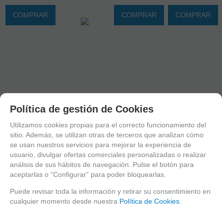
COMPRAR
COMPRAR
COMPRAR
Política de gestión de Cookies
Utilizamos cookies propias para el correcto funcionamiento del
sitio. Además, se utilizan otras de terceros que analizan cómo
se usan nuestros servicios para mejorar la experiencia de
usuario, divulgar ofertas comerciales personalizadas o realizar
análisis de sus hábitos de navegación. Pulse el botón para
aceptarlas o “Configurar” para poder bloquearlas.
Puede revisar toda la información y retirar su consentimiento en
D000M2-50
FAJ009-1360
cualquier momento desde nuestra
Política de Cookies
.
MANGAS
D000R0-1
FUNDA/FAJA
PASTELERAS
DISPENSADOR
AISLANTE
o
PORTARROLLOS
KRAFT tricapa