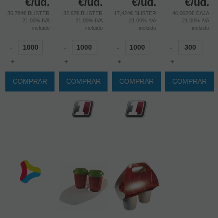
€
/ud.
€
/ud.
€
/ud.
€
/ud.
36,784€ BLISTER
32,67€ BLISTER
17,424€ BLISTER
40,0026€ CAJA
21.00%
IVA
21.00%
IVA
21.00%
IVA
21.00%
IVA
incluido
incluido
incluido
incluido
-
-
-
-
+
+
+
+
COMPRAR
COMPRAR
COMPRAR
COMPRAR