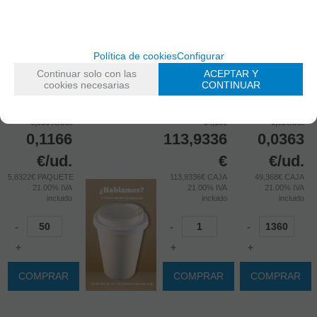
CONFITERAS
ALUMINIO 2
PARA VASO
TRANSPARENTES
ROLLOS PARA
8/9onzas
DESECHABLE
BOBINAS DE
AISLANTE
ROLLO DE 50
PAPEL
DEL CALOR 2
UNIDADES
PASTELERIA
POSICIONES
Política de cookies
Configurar
PAQUETE: 50
CAJA: 1
CAJA: 1360
Continuar solo con las
ACEPTAR Y
Ud. mín.: 50
Ud. mín.: 1
Ud. mín.: 1360
cookies necesarias
CONTINUAR
PVP sin IVA:
PVP sin IVA:
PVP sin IVA:
0,0964€/ud.
94,16€
0,03€/ud.
0,1166
113,9336
0,0363
€
/ud.
€
€
/ud.
5,8322€ PAQUETE
113,9336€ CAJA
49,368€ CAJA
21.00%
IVA
21.00%
IVA
21.00%
IVA
incluido
incluido
incluido
-
-
-
+
+
+
COMPRAR
COMPRAR
COMPRAR