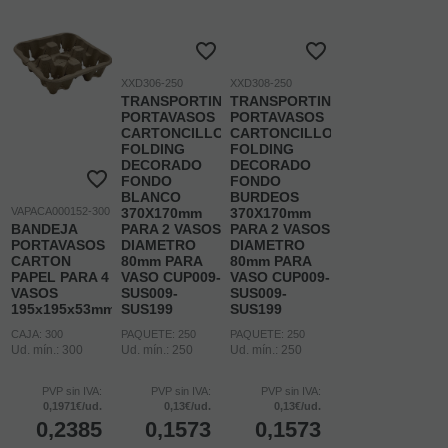
XXD306-250
XXD308-250
TRANSPORTIN
TRANSPORTIN
PORTAVASOS
PORTAVASOS
CARTONCILLO
CARTONCILLO
FOLDING
FOLDING
DECORADO
DECORADO
FONDO
FONDO
BLANCO
BURDEOS
VAPACA000152-300
370X170mm
370X170mm
BANDEJA
PARA 2 VASOS
PARA 2 VASOS
PORTAVASOS
DIAMETRO
DIAMETRO
CARTON
80mm PARA
80mm PARA
PAPEL PARA 4
VASO CUP009-
VASO CUP009-
VASOS
SUS009-
SUS009-
195x195x53mm
SUS199
SUS199
CAJA: 300
PAQUETE: 250
PAQUETE: 250
Ud. mín.: 300
Ud. mín.: 250
Ud. mín.: 250
PVP sin IVA:
PVP sin IVA:
PVP sin IVA:
0,1971€/ud.
0,13€/ud.
0,13€/ud.
0,2385
0,1573
0,1573