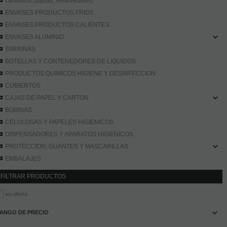
canutillos, pajitas, removedores,
ENVASES PRODUCTOS FRIOS
ENVASES PRODUCTOS CALIENTES
ENVASES ALUMINIO
TARRINAS
BOTELLAS Y CONTENEDORES DE LIQUIDOS
PRODUCTOS QUIMICOS HIGIENE Y DESINFECCION
CUBIERTOS
CAJAS DE PAPEL Y CARTON
BOBINAS
CELULOSAS Y PAPELES HIGIENICOS
DISPENSADORES Y APARATOS HIGIENICOS
PROTECCION, GUANTES Y MASCARILLAS
EMBALAJES
FILTRAR PRODUCTOS
en oferta
ANGO DE PRECIO