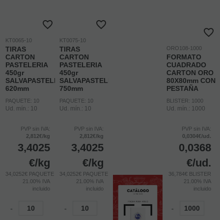
KT0065-10
KT0075-10
TIRAS
TIRAS
ORO108-1000
CARTON
CARTON
FORMATO
PASTELERIA
PASTELERIA
CUADRADO
450gr
450gr
CARTON ORO
SALVAPASTELES
SALVAPASTELES
80X80mm CON
620mm
750mm
PESTAÑA
PAQUETE: 10
PAQUETE: 10
BLISTER: 1000
Ud. mín.: 10
Ud. mín.: 10
Ud. mín.: 1000
PVP sin IVA:
PVP sin IVA:
PVP sin IVA:
2,812€/kg
2,812€/kg
0,0304€/ud.
3,4025
3,4025
0,0368
€
/kg
€
/kg
€
/ud.
34,0252€ PAQUETE
34,0252€ PAQUETE
36,784€ BLISTER
21.00%
IVA
21.00%
IVA
21.00%
IVA
incluido
incluido
incluido
-
-
-