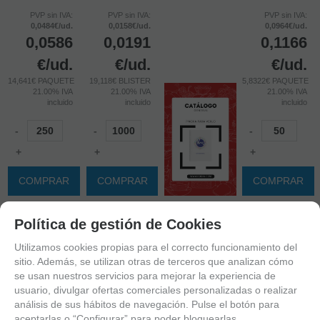
PVP sin IVA:
PVP sin IVA:
PVP sin IVA:
0,0484€/ud.
0,0158€/ud.
0,0964€/ud.
0,0586
0,0191
0,1166
€
/ud.
€
/ud.
€
/ud.
14,641€ PAQUETE
19,118€ BLISTER
5,8322€ PAQUETE
21.00%
IVA
21.00%
IVA
21.00%
IVA
incluido
incluido
incluido
-
-
-
+
+
+
COMPRAR
COMPRAR
COMPRAR
Política de gestión de Cookies
Utilizamos cookies propias para el correcto funcionamiento del
sitio. Además, se utilizan otras de terceros que analizan cómo
se usan nuestros servicios para mejorar la experiencia de
usuario, divulgar ofertas comerciales personalizadas o realizar
análisis de sus hábitos de navegación. Pulse el botón para
aceptarlas o “Configurar” para poder bloquearlas.