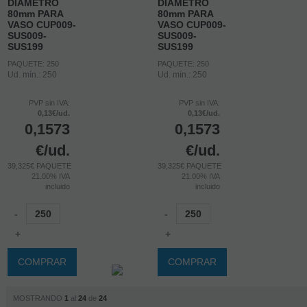
DIAMETRO
DIAMETRO
80mm PARA
80mm PARA
VASO CUP009-
VASO CUP009-
SUS009-
SUS009-
SUS199
SUS199
PAQUETE: 250
PAQUETE: 250
Ud. mín.: 250
Ud. mín.: 250
PVP sin IVA:
PVP sin IVA:
0,13€/ud.
0,13€/ud.
0,1573
0,1573
€
/ud.
€
/ud.
39,325€ PAQUETE
39,325€ PAQUETE
21.00%
IVA
21.00%
IVA
incluido
incluido
-
-
+
+
COMPRAR
COMPRAR
MOSTRANDO
1
al
24
de
24