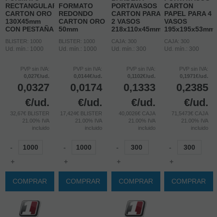
RECTANGULAR
FORMATO
PORTAVASOS
CARTON
CARTON ORO
REDONDO
CARTON PARA
PAPEL PARA 4
130X45mm
CARTON ORO
2 VASOS
VASOS
CON PESTAÑA
50mm
218x110x45mm
195x195x53mm
BLISTER: 1000
BLISTER: 1000
CAJA: 300
CAJA: 300
Ud. mín.: 1000
Ud. mín.: 1000
Ud. mín.: 300
Ud. mín.: 300
PVP sin IVA:
PVP sin IVA:
PVP sin IVA:
PVP sin IVA:
0,027€/ud.
0,0144€/ud.
0,1102€/ud.
0,1971€/ud.
0,0327
0,0174
0,1333
0,2385
€
/ud.
€
/ud.
€
/ud.
€
/ud.
32,67€ BLISTER
17,424€ BLISTER
40,0026€ CAJA
71,5473€ CAJA
21.00%
IVA
21.00%
IVA
21.00%
IVA
21.00%
IVA
incluido
incluido
incluido
incluido
-
-
-
-
+
+
+
+
COMPRAR
COMPRAR
COMPRAR
COMPRAR