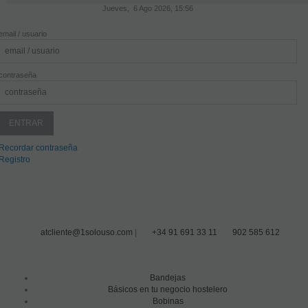
Jueves, 6 Ago 2026, 15:56
email / usuario
contraseña
Recordar contraseña
Registro
atcliente@1solouso.com
|
+34 91 691 33 11
902 585 612
Bandejas
Básicos en tu negocio hostelero
Bobinas