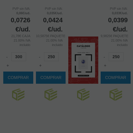
PVP sin IVA:
PVP sin IVA:
PVP sin IVA:
0,06€/ud.
0,035€/ud.
0,033€/ud.
0,0726
0,0424
0,0399
€
/ud.
€
/ud.
€
/ud.
21,78€ CAJA
10,5875€ PAQUETE
9,9825€ PAQUETE
21.00%
IVA
21.00%
IVA
21.00%
IVA
incluido
incluido
incluido
-
-
-
+
+
+
COMPRAR
COMPRAR
COMPRAR