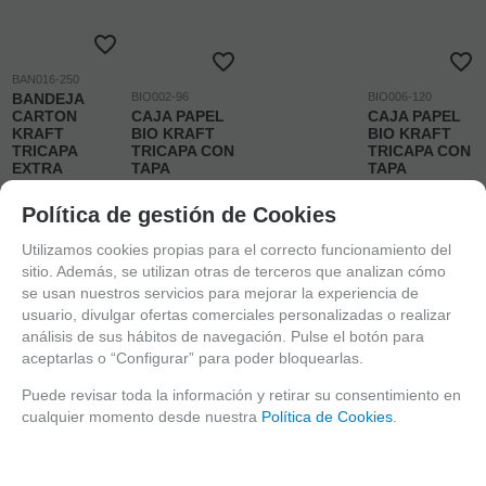
BAN016-250
BANDEJA
BIO002-96
BIO006-120
CARTON
CAJA PAPEL
CAJA PAPEL
KRAFT
BIO KRAFT
BIO KRAFT
TRICAPA
TRICAPA CON
TRICAPA CON
EXTRA
TAPA
TAPA
RESISTENTE
TROQUELADA
TROQUELADA
PLANA CON
128X105X60mm
180x115x70mm
Política de gestión de Cookies
BORDES
fondo
fondo
160X100x15mm
115x90mm
165X100mm
Utilizamos cookies propias para el correcto funcionamiento del
PAQUETE: 250
CAJA: 96
CAJA: 120
sitio. Además, se utilizan otras de terceros que analizan cómo
Ud. mín.: 250
Ud. mín.: 96
Ud. mín.: 120
se usan nuestros servicios para mejorar la experiencia de
usuario, divulgar ofertas comerciales personalizadas o realizar
PVP sin IVA:
PVP sin IVA:
PVP sin IVA:
análisis de sus hábitos de navegación. Pulse el botón para
0,0484€/ud.
0,1666€/ud.
0,2363€/ud.
aceptarlas o “Configurar” para poder bloquearlas.
0,0586
0,2016
0,2859
Puede revisar toda la información y retirar su consentimiento en
€
/ud.
€
/ud.
€
/ud.
cualquier momento desde nuestra
Política de Cookies
.
14,641€ PAQUETE
19,3523€ CAJA
34,3108€ CAJA
21.00%
IVA
21.00%
IVA
21.00%
IVA
incluido
incluido
incluido