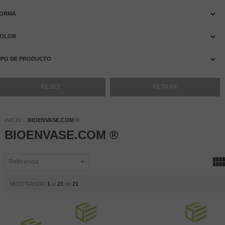
ORMA
OLOR
IPO DE PRODUCTO
INICIO
BIOENVASE.COM ®
BIOENVASE.COM ®
MOSTRANDO
1
al
21
de
21