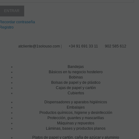
Recordar contraseña
Registro
atcliente@1solouso.com
|
+34 91 691 33 11
902 585 612
Bandejas
Básicos en tu negocio hostelero
Bobinas
Bolsas de papel y de plástico
Cajas de papel y cartón
Cubiertos
Dispensadores y aparatos higiénicos
Embalajes
Productos químicos, higiene y desinfección
Protección, guantes y mascarillas
Máquinas y repuestos
Láminas, bases y productos planos
Platos de papel y cartón, caña de azúcar y aluminio