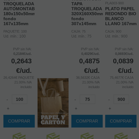
TROQUELADA
TAPA
PLA003-900
AUTOMONTABLE
TROQUELADA
PLATO PAPEL
180x150x50mm
320X160X50mm
REDONDO BIO
fondo
fondo
BLANCO
167x135mm
307x145mm
LLANO 167mm
PAQUETE: 100
CAJA: 75
CAJA: 900
Ud. mín.: 100
Ud. mín.: 75
Ud. mín.: 900
PVP sin IVA:
PVP sin IVA:
PVP sin IVA:
0,2184€/ud.
0,4029€/ud.
0,0693€/ud.
0,2643
0,4875
0,0839
€
/ud.
€
/ud.
€
/ud.
26,4264€ PAQUETE
36,5632€ CAJA
75,4677€ CAJA
21.00%
IVA
21.00%
IVA
21.00%
IVA
incluido
incluido
incluido
-
-
-
+
+
+
COMPRAR
COMPRAR
COMPRAR