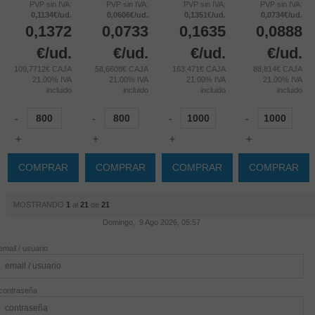
PVP sin IVA:
PVP sin IVA:
PVP sin IVA:
PVP sin IVA:
0,1134€/ud.
0,0606€/ud.
0,1351€/ud.
0,0734€/ud.
0,1372
0,0733
0,1635
0,0888
€
/ud.
€
/ud.
€
/ud.
€
/ud.
109,7712€ CAJA
58,6608€ CAJA
163,471€ CAJA
88,814€ CAJA
21.00%
IVA
21.00%
IVA
21.00%
IVA
21.00%
IVA
incluido
incluido
incluido
incluido
-
-
-
-
+
+
+
+
COMPRAR
COMPRAR
COMPRAR
COMPRAR
MOSTRANDO
1
al
21
de
21
Domingo, 9 Ago 2026, 05:57
email / usuario
contraseña