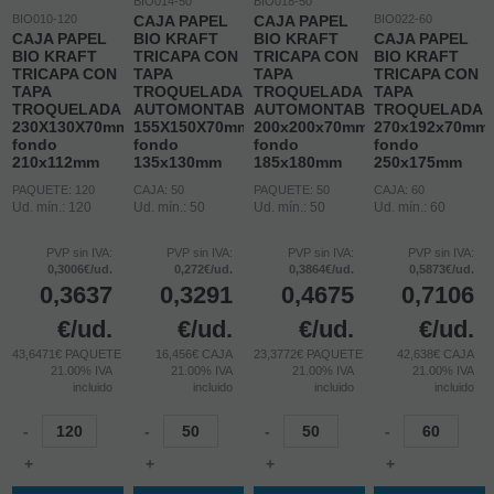
BIO014-50
BIO018-50
BIO010-120
CAJA PAPEL
CAJA PAPEL
BIO022-60
CAJA PAPEL
BIO KRAFT
BIO KRAFT
CAJA PAPEL
BIO KRAFT
TRICAPA CON
TRICAPA CON
BIO KRAFT
TRICAPA CON
TAPA
TAPA
TRICAPA CON
TAPA
TROQUELADA
TROQUELADA
TAPA
TROQUELADA
AUTOMONTABLE
AUTOMONTABLE
TROQUELADA
230X130X70mm
155X150X70mm
200x200x70mm
270x192x70mm
fondo
fondo
fondo
fondo
210x112mm
135x130mm
185x180mm
250x175mm
PAQUETE: 120
CAJA: 50
PAQUETE: 50
CAJA: 60
Ud. mín.: 120
Ud. mín.: 50
Ud. mín.: 50
Ud. mín.: 60
PVP sin IVA:
PVP sin IVA:
PVP sin IVA:
PVP sin IVA:
0,3006€/ud.
0,272€/ud.
0,3864€/ud.
0,5873€/ud.
0,3637
0,3291
0,4675
0,7106
€
/ud.
€
/ud.
€
/ud.
€
/ud.
43,6471€ PAQUETE
16,456€ CAJA
23,3772€ PAQUETE
42,638€ CAJA
21.00%
IVA
21.00%
IVA
21.00%
IVA
21.00%
IVA
incluido
incluido
incluido
incluido
-
-
-
-
+
+
+
+