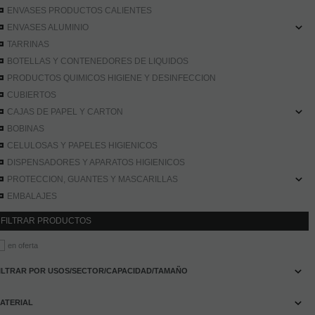
ENVASES PRODUCTOS CALIENTES
ENVASES ALUMINIO
TARRINAS
BOTELLAS Y CONTENEDORES DE LIQUIDOS
PRODUCTOS QUIMICOS HIGIENE Y DESINFECCION
CUBIERTOS
CAJAS DE PAPEL Y CARTON
BOBINAS
CELULOSAS Y PAPELES HIGIENICOS
DISPENSADORES Y APARATOS HIGIENICOS
PROTECCION, GUANTES Y MASCARILLAS
EMBALAJES
FILTRAR PRODUCTOS
en oferta
ILTRAR POR USOS/SECTOR/CAPACIDAD/TAMAÑO
ATERIAL