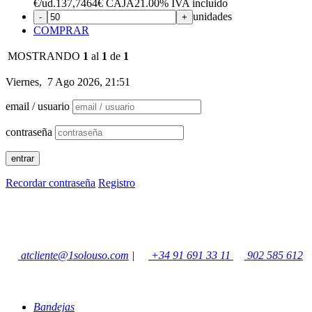
€
/ud.
137,7464€ CAJA
21.00%
IVA incluido
unidades
-
+
COMPRAR
MOSTRANDO
1
al
1
de
1
Viernes, 7 Ago 2026, 21:51
email / usuario
contraseña
Recordar contraseña
Registro
atcliente@1solouso.com
|
+34 91 691 33 11
902 585 612
Bandejas