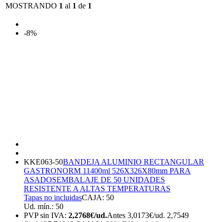
MOSTRANDO
1
al
1
de
1
-8%
KKE063-50
BANDEJA ALUMINIO RECTANGULAR
GASTRONORM 11400ml 526X326X80mm PARA
ASADOS
EMBALAJE DE 50 UNIDADES
RESISTENTE A ALTAS TEMPERATURAS
Tapas no incluidas
CAJA: 50
Ud. mín.: 50
PVP sin IVA:
2,2768€/ud.
Antes 3,0173€/ud.
2,7549