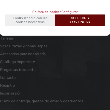
Máquinas y repuestos
Política de cookies
Configurar
Láminas, bases y productos planos
Continuar solo con las
ACEPTAR Y
cookies necesarias
CONTINUAR
Platos de papel y cartón, caña de azúcar y aluminio
Servilletas, manteles y servicios de mesa
Tarrinas
Vasos, tazas y copas, tapas
Accesorios para hostelería
Catálogo imprimible
Preguntas frecuentes
Contacto
Registro
Iniciar sesión
Plazo de entrega, gastos de envío y descuentos