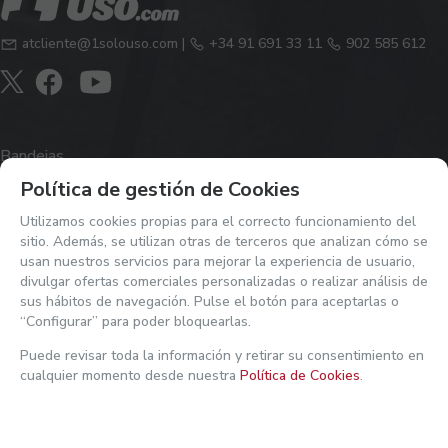
atcliente@1solouso.com
|
+34 91 691 33 11
902 585 612
Bandejas
Política de gestión de Cookies
Básicos en tu negocio hostelero
Bobinas
Utilizamos cookies propias para el correcto funcionamiento del
sitio. Además, se utilizan otras de terceros que analizan cómo se
Bolsas de papel y de plástico
usan nuestros servicios para mejorar la experiencia de usuario,
Ver mi actividad reciente
divulgar ofertas comerciales personalizadas o realizar análisis de
Cajas de papel y cartón
sus hábitos de navegación. Pulse el botón para aceptarlas o
Cubiertos
“Configurar” para poder bloquearlas.
Dispensadores y aparatos higiénicos
Puede revisar toda la información y retirar su consentimiento en
cualquier momento desde nuestra
Política de Cookies
.
Embalajes
Productos químicos, higiene y desinfección
Protección, guantes y mascarillas