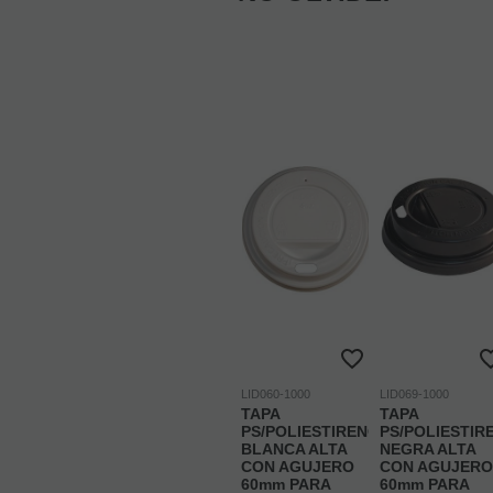
LID060-1000
LID069-1000
TAPA
TAPA
PS/POLIESTIRENO
PS/POLIESTIR
BLANCA ALTA
NEGRA ALTA
CON AGUJERO
CON AGUJERO
60mm PARA
60mm PARA