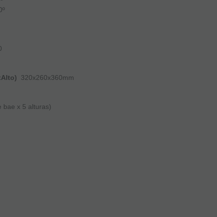
º
0
xAlto)
320x260x360mm
 bae x 5 alturas)