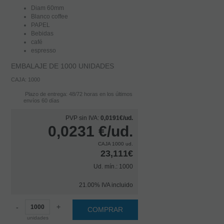
Diam 60mm
Blanco coffee
PAPEL
Bebidas
café
espresso
EMBALAJE DE 1000 UNIDADES
CAJA: 1000
Plazo de entrega: 48/72 horas en los últimos
envíos 60 días
PVP sin IVA:
0,0191€/ud.
0,0231
€
/ud.
CAJA 1000 ud.
23,111€
Ud. mín.: 1000
21.00%
IVA incluido
-
+
COMPRAR
unidades