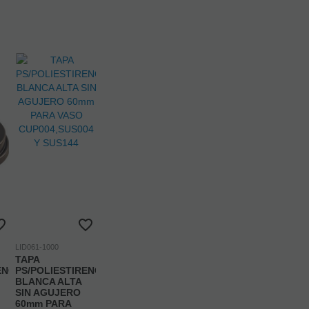
LID061-1000
TAPA
ENO
PS/POLIESTIRENO
BLANCA ALTA
SIN AGUJERO
60mm PARA