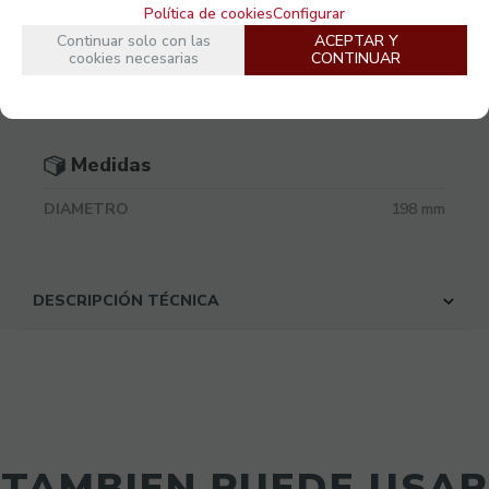
Política de cookies
Configurar
PESO CAJA
Continuar solo con las
ACEPTAR Y
CBM (m3)
cookies necesarias
CONTINUAR
CAJAS POR PALET
Medidas
DIAMETRO
198 mm
DESCRIPCIÓN TÉCNICA
TAMBIEN PUEDE USAR