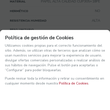
PAPEL ALTA CALIDAD CUP305+18PE
MATERIAL
NO
HERMÉTICO
ALTA
RESISTENCIA HUMEDAD
PESO UNITARIO
Política de gestión de Cookies
0º
TEMPERATURA MIN (ºC)
Utilizamos cookies propias para el correcto funcionamiento del
95º
TEMPERATURA MAX (ºC)
sitio. Además, se utilizan otras de terceros que analizan cómo se
usan nuestros servicios para mejorar la experiencia de usuario,
Ver mi actividad reciente
divulgar ofertas comerciales personalizadas o realizar análisis de
Embalaje
sus hábitos de navegación. Pulse el botón para aceptarlas o
“Configurar” para poder bloquearlas.
400
UNIDADES POR PAQUETE
Puede revisar toda la información y retirar su consentimiento en
cualquier momento desde nuestra
Política de Cookies
.
1
PAQUETES POR CAJA
400
UNIDADES POR CAJA
MEDIDAS DE LA CAJA (LxAxAlto)