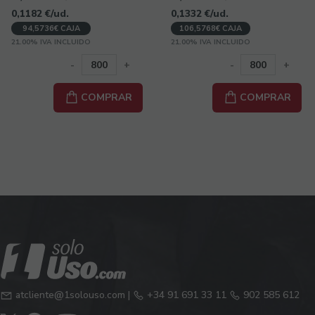
0,1182
€
/ud.
0,1332
€
/ud.
94,5736€ CAJA
106,5768€ CAJA
21.00%
IVA INCLUIDO
21.00%
IVA INCLUIDO
-
+
-
+
COMPRAR
COMPRAR
atcliente@1solouso.com
|
+34 91 691 33 11
902 585 612