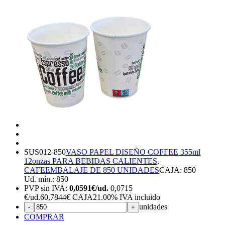
SUS012-850
VASO PAPEL DISEÑO COFFEE 355ml
12onzas PARA BEBIDAS CALIENTES,
CAFE
EMBALAJE DE 850 UNIDADES
CAJA: 850
Ud. mín.: 850
PVP sin IVA:
0,0591€/ud.
0,0715
€
/ud.
60,7844€ CAJA
21.00%
IVA incluido
unidades
-
+
COMPRAR