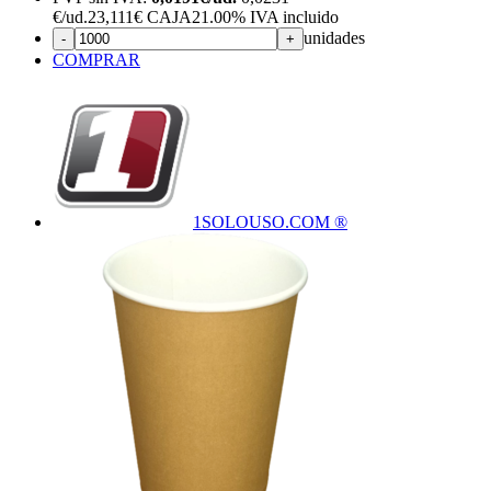
€
/ud.
23,111€ CAJA
21.00%
IVA incluido
unidades
-
+
COMPRAR
1SOLOUSO.COM ®