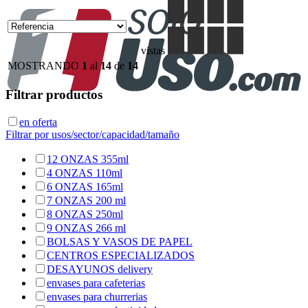
vistas
MOSTRANDO
1
al
14
de
14
Filtrar productos
en oferta
Filtrar por usos/sector/capacidad/tamaño
12 ONZAS 355ml
4 ONZAS 110ml
6 ONZAS 165ml
7 ONZAS 200 ml
8 ONZAS 250ml
9 ONZAS 266 ml
BOLSAS Y VASOS DE PAPEL
CENTROS ESPECIALIZADOS
DESAYUNOS delivery
envases para cafeterias
envases para churrerias