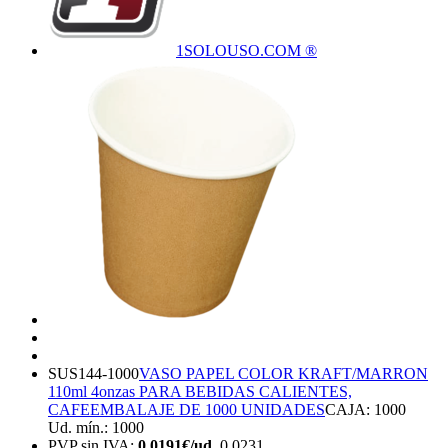
1SOLOUSO.COM ®
SUS144-1000
VASO PAPEL COLOR KRAFT/MARRON
110ml 4onzas PARA BEBIDAS CALIENTES,
CAFE
EMBALAJE DE 1000 UNIDADES
CAJA: 1000
Ud. mín.: 1000
PVP sin IVA:
0,0191€/ud.
0,0231