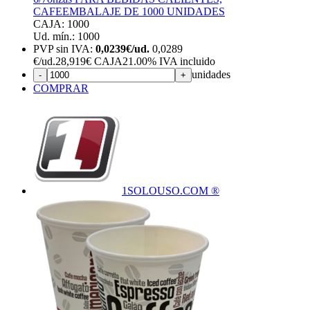
CAFE
EMBALAJE DE 1000 UNIDADES
CAJA: 1000
Ud. mín.: 1000
PVP sin IVA:
0,0239€/ud.
0,0289
€
/ud.
28,919€ CAJA
21.00%
IVA incluido
unidades
-
+
COMPRAR
1SOLOUSO.COM ®