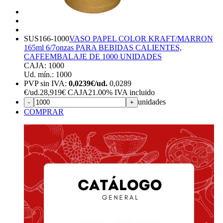
SUS166-1000
VASO PAPEL COLOR KRAFT/MARRON
165ml 6/7onzas PARA BEBIDAS CALIENTES,
CAFE
EMBALAJE DE 1000 UNIDADES
CAJA: 1000
Ud. mín.: 1000
PVP sin IVA:
0,0239€/ud.
0,0289
€
/ud.
28,919€ CAJA
21.00%
IVA incluido
unidades
-
+
COMPRAR