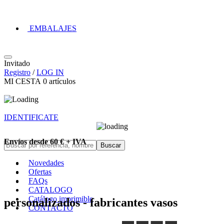
EMBALAJES
Invitado
Registro
/
LOG IN
MI CESTA
0
artículos
IDENTIFICATE
Envíos desde 60 € + IVA
Novedades
Ofertas
FAQs
CATALOGO
Catálogo imprimible
personalizados - fabricantes vasos
CONTACTO