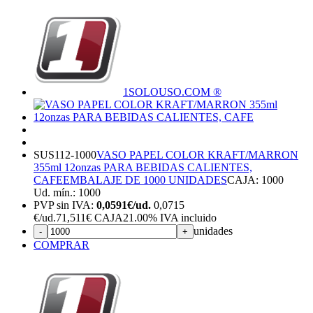
1SOLOUSO.COM ®
SUS112-1000
VASO PAPEL COLOR KRAFT/MARRON
355ml 12onzas PARA BEBIDAS CALIENTES,
CAFE
EMBALAJE DE 1000 UNIDADES
CAJA: 1000
Ud. mín.: 1000
PVP sin IVA:
0,0591€/ud.
0,0715
€
/ud.
71,511€ CAJA
21.00%
IVA incluido
unidades
-
+
COMPRAR