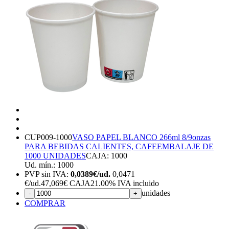
CUP009-1000
VASO PAPEL BLANCO 266ml 8/9onzas
PARA BEBIDAS CALIENTES, CAFE
EMBALAJE DE
1000 UNIDADES
CAJA: 1000
Ud. mín.: 1000
PVP sin IVA:
0,0389€/ud.
0,0471
€
/ud.
47,069€ CAJA
21.00%
IVA incluido
unidades
-
+
COMPRAR