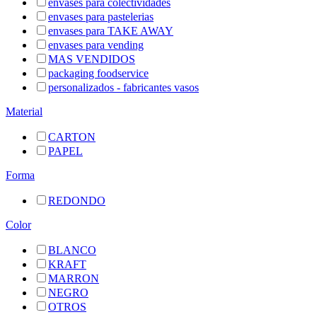
envases para colectividades
envases para pastelerias
envases para TAKE AWAY
envases para vending
MAS VENDIDOS
packaging foodservice
personalizados - fabricantes vasos
Material
CARTON
PAPEL
Forma
REDONDO
Color
BLANCO
KRAFT
MARRON
NEGRO
OTROS