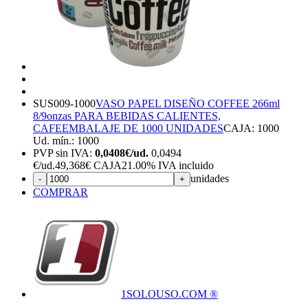
SUS009-1000
VASO PAPEL DISEÑO COFFEE 266ml
8/9onzas PARA BEBIDAS CALIENTES,
CAFE
EMBALAJE DE 1000 UNIDADES
CAJA: 1000
Ud. mín.: 1000
PVP sin IVA:
0,0408€/ud.
0,0494
€
/ud.
49,368€ CAJA
21.00%
IVA incluido
unidades
-
+
COMPRAR
1SOLOUSO.COM ®