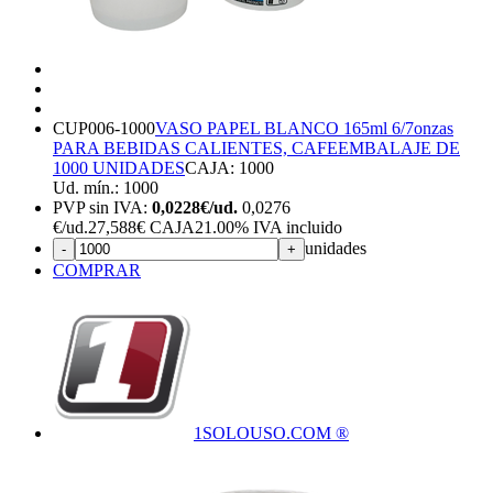
CUP006-1000
VASO PAPEL BLANCO 165ml 6/7onzas
PARA BEBIDAS CALIENTES, CAFE
EMBALAJE DE
1000 UNIDADES
CAJA: 1000
Ud. mín.: 1000
PVP sin IVA:
0,0228€/ud.
0,0276
€
/ud.
27,588€ CAJA
21.00%
IVA incluido
unidades
-
+
COMPRAR
1SOLOUSO.COM ®