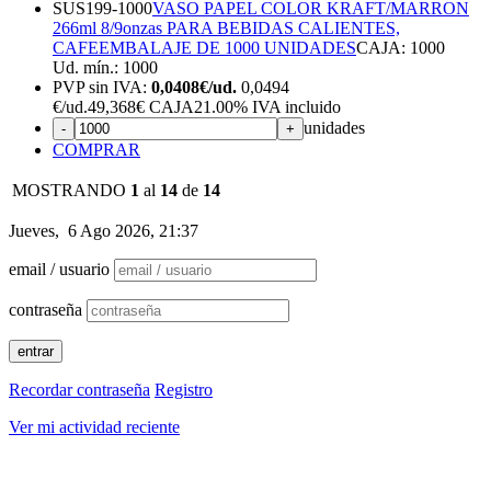
SUS199-1000
VASO PAPEL COLOR KRAFT/MARRON
266ml 8/9onzas PARA BEBIDAS CALIENTES,
CAFE
EMBALAJE DE 1000 UNIDADES
CAJA: 1000
Ud. mín.: 1000
PVP sin IVA:
0,0408€/ud.
0,0494
€
/ud.
49,368€ CAJA
21.00%
IVA incluido
unidades
-
+
COMPRAR
MOSTRANDO
1
al
14
de
14
Jueves, 6 Ago 2026, 21:37
email / usuario
contraseña
Recordar contraseña
Registro
Ver mi actividad reciente