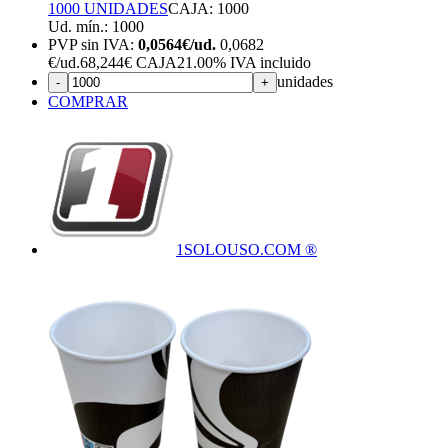
1000 UNIDADES
CAJA: 1000
Ud. mín.: 1000
PVP sin IVA:
0,0564€/ud.
0,0682
€
/ud.
68,244€ CAJA
21.00%
IVA incluido
unidades
-
+
COMPRAR
1SOLOUSO.COM ®