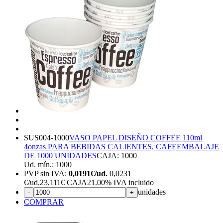
SUS004-1000
VASO PAPEL DISEÑO COFFEE 110ml
4onzas PARA BEBIDAS CALIENTES, CAFE
EMBALAJE
DE 1000 UNIDADES
CAJA: 1000
Ud. mín.: 1000
PVP sin IVA:
0,0191€/ud.
0,0231
€
/ud.
23,111€ CAJA
21.00%
IVA incluido
unidades
-
+
COMPRAR