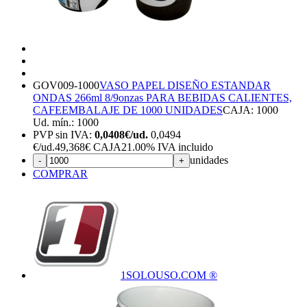
GOV009-1000
VASO PAPEL DISEÑO ESTANDAR
ONDAS 266ml 8/9onzas PARA BEBIDAS CALIENTES,
CAFE
EMBALAJE DE 1000 UNIDADES
CAJA: 1000
Ud. mín.: 1000
PVP sin IVA:
0,0408€/ud.
0,0494
€
/ud.
49,368€ CAJA
21.00%
IVA incluido
unidades
-
+
COMPRAR
1SOLOUSO.COM ®