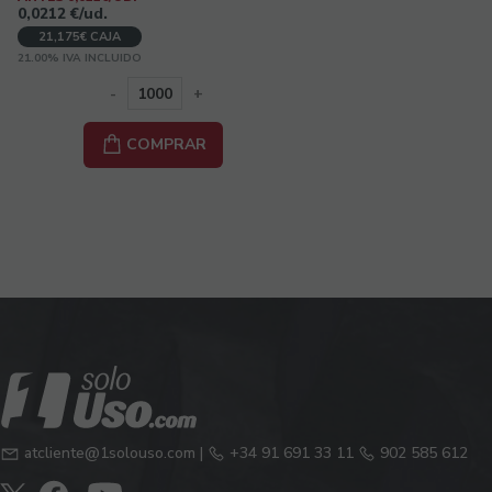
0,0212
€
/ud.
21,175€ CAJA
21.00%
IVA INCLUIDO
-
+
COMPRAR
atcliente@1solouso.com
|
+34 91 691 33 11
902 585 612