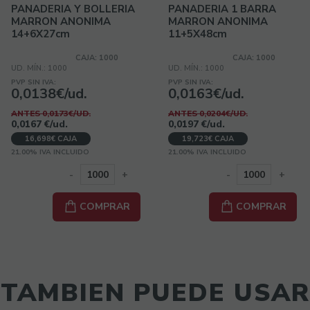
PANADERIA Y BOLLERIA
PANADERIA 1 BARRA
MARRON ANONIMA
MARRON ANONIMA
14+6X27cm
11+5X48cm
CAJA: 1000
CAJA: 1000
UD. MÍN.: 1000
UD. MÍN.: 1000
PVP SIN IVA:
PVP SIN IVA:
0,0138€/ud.
0,0163€/ud.
ANTES 0,0173€/UD.
ANTES 0,0204€/UD.
0,0167
€
/ud.
0,0197
€
/ud.
16,698€ CAJA
19,723€ CAJA
21.00%
IVA INCLUIDO
21.00%
IVA INCLUIDO
-
+
-
+
COMPRAR
COMPRAR
TAMBIEN PUEDE USAR