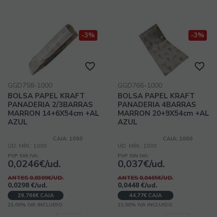
-3%
-3%
GGD758-1000
GGD766-1000
BOLSA PAPEL KRAFT
BOLSA PAPEL KRAFT
PANADERIA 2/3BARRAS
PANADERIA 4BARRAS
MARRON 14+6X54cm +AL
MARRON 20+9X54cm +AL
AZUL
AZUL
CAJA: 1000
CAJA: 1000
UD. MÍN.: 1000
UD. MÍN.: 1000
PVP SIN IVA:
PVP SIN IVA:
0,0246€/ud.
0,037€/ud.
ANTES 0,0309€/UD.
ANTES 0,0465€/UD.
0,0298
€
/ud.
0,0448
€
/ud.
29,766€ CAJA
44,77€ CAJA
21.00%
IVA INCLUIDO
21.00%
IVA INCLUIDO