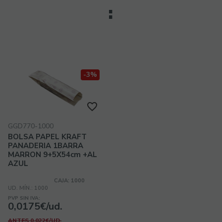
:
-3%
GGD770-1000
BOLSA PAPEL KRAFT
PANADERIA 1BARRA
MARRON 9+5X54cm +AL
AZUL
CAJA: 1000
UD. MÍN.: 1000
PVP SIN IVA:
0,0175€/ud.
ANTES 0,022€/UD.