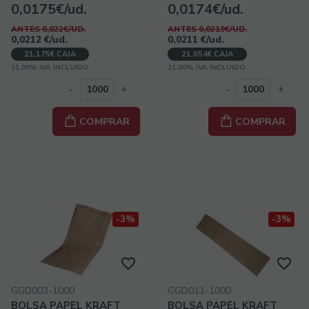
0,0175€/ud.
0,0174€/ud.
ANTES 0,022€/UD.
ANTES 0,0219€/UD.
0,0212
€
/ud.
0,0211
€
/ud.
21,175€ CAJA
21,054€ CAJA
21.00%
IVA INCLUIDO
21.00%
IVA INCLUIDO
-
+
-
+
COMPRAR
COMPRAR
-3%
-3%
GGD003-1000
GGD011-1000
BOLSA PAPEL KRAFT
BOLSA PAPEL KRAFT