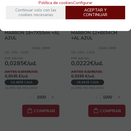
Política de cookies
Configurar
Continuar solo con las
ACEPTAR Y
cookies necesarias
CONTINUAR
GGD734-1000
GGD754-1000
BOLSA PAPEL KRAFT
BOLSA PAPEL KRAFT
PANADERIA 3/4 BARRAS
PANADERIA 1/2BARRAS
MARRON 18+7X50cm +AL
MARRON 12+6X54CM
AZUL
+AL AZUL
CAJA: 1000
CAJA: 1000
UD. MÍN.: 1000
UD. MÍN.: 1000
PVP SIN IVA:
PVP SIN IVA:
0,0285€/ud.
0,0222€/ud.
ANTES 0,0358€/UD.
ANTES 0,028€/UD.
0,0345
€
/ud.
0,0269
€
/ud.
34,485€ CAJA
26,862€ CAJA
21.00%
IVA INCLUIDO
21.00%
IVA INCLUIDO
-
+
-
+
COMPRAR
COMPRAR