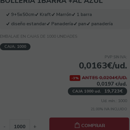
BOLLERIA 1BARRA +AL AZUL
9+5x50cm
Kraft
Marrón
1 barra
diseño estandar
Panadería
pan
panadería
EMBALAJE EN CAJAS DE 1000 UNIDADES
CAJA: 1000
PVP SIN IVA:
0,0163€/ud.
ANTES 0,0204€/UD.
-3%
0,0197
/ud.
€
19,723€
CAJA 1000 ud.
Ud. mín.: 1000
21.00%
IVA INCLUIDO
COMPRAR
-
+