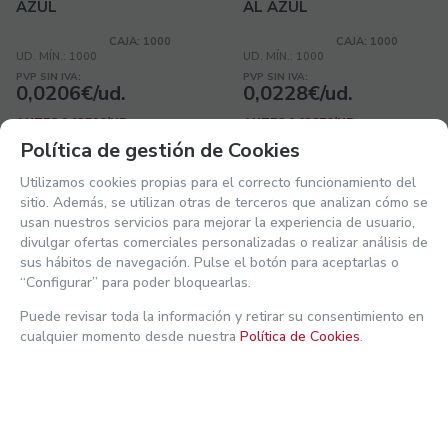
AZUL
AL AZUL
CAJA: 1000
CAJA: 1000
UD. MÍN.: 1000
UD. MÍN.: 1000
PVP SIN IVA:
PVP SIN IVA:
0,0206€/ud.
0,0228€/ud.
ANTES 0,0259€/UD.
ANTES 0,0287€/UD.
0,0249
€
/ud.
0,0276
€
/ud.
Política de gestión de Cookies
24,926€ CAJA
27,588€ CAJA
21.00%
IVA INCLUIDO
21.00%
IVA INCLUIDO
Utilizamos cookies propias para el correcto funcionamiento del
sitio. Además, se utilizan otras de terceros que analizan cómo se
-
+
-
+
usan nuestros servicios para mejorar la experiencia de usuario,
Ver mi actividad reciente
divulgar ofertas comerciales personalizadas o realizar análisis de
COMPRAR
COMPRAR
sus hábitos de navegación. Pulse el botón para aceptarlas o
“Configurar” para poder bloquearlas.
Puede revisar toda la información y retirar su consentimiento en
cualquier momento desde nuestra
Política de Cookies
.
-3%
-3%