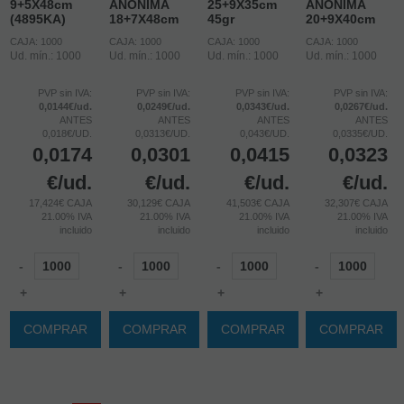
9+5X48cm
ANONIMA
25+9X35cm
ANONIMA
(4895KA)
18+7X48cm
45gr
20+9X40cm
CAJA: 1000
CAJA: 1000
CAJA: 1000
CAJA: 1000
Ud. mín.: 1000
Ud. mín.: 1000
Ud. mín.: 1000
Ud. mín.: 1000
PVP sin IVA:
PVP sin IVA:
PVP sin IVA:
PVP sin IVA:
0,0144€/ud.
0,0249€/ud.
0,0343€/ud.
0,0267€/ud.
ANTES
ANTES
ANTES
ANTES
0,018€/UD.
0,0313€/UD.
0,043€/UD.
0,0335€/UD.
0,0174
0,0301
0,0415
0,0323
€
/ud.
€
/ud.
€
/ud.
€
/ud.
17,424€ CAJA
30,129€ CAJA
41,503€ CAJA
32,307€ CAJA
21.00%
IVA
21.00%
IVA
21.00%
IVA
21.00%
IVA
incluido
incluido
incluido
incluido
-
-
-
-
+
+
+
+
COMPRAR
COMPRAR
COMPRAR
COMPRAR