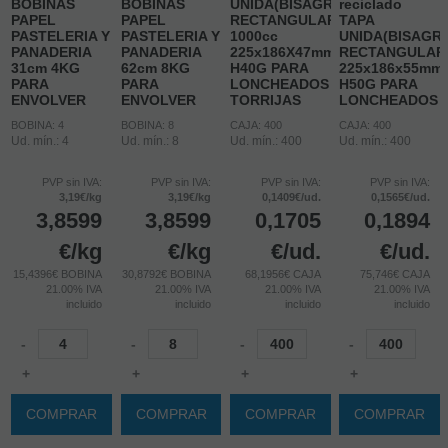
BOBINAS
BOBINAS
UNIDA(BISAGRA)
reciclado
PAPEL
PAPEL
RECTANGULAR
TAPA
PASTELERIA Y
PASTELERIA Y
1000cc
UNIDA(BISAGR
PANADERIA
PANADERIA
225x186X47mm
RECTANGULAR
31cm 4KG
62cm 8KG
H40G PARA
225x186x55mm
PARA
PARA
LONCHEADOS
H50G PARA
ENVOLVER
ENVOLVER
TORRIJAS
LONCHEADOS
BOBINA: 4
BOBINA: 8
CAJA: 400
CAJA: 400
Ud. mín.: 4
Ud. mín.: 8
Ud. mín.: 400
Ud. mín.: 400
PVP sin IVA:
PVP sin IVA:
PVP sin IVA:
PVP sin IVA:
3,19€/kg
3,19€/kg
0,1409€/ud.
0,1565€/ud.
3,8599
3,8599
0,1705
0,1894
€
/kg
€
/kg
€
/ud.
€
/ud.
15,4396€ BOBINA
30,8792€ BOBINA
68,1956€ CAJA
75,746€ CAJA
21.00%
IVA
21.00%
IVA
21.00%
IVA
21.00%
IVA
incluido
incluido
incluido
incluido
-
-
-
-
+
+
+
+
COMPRAR
COMPRAR
COMPRAR
COMPRAR