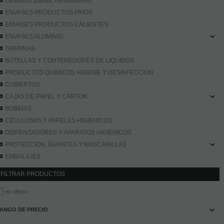
canutillos, pajitas, removedores,
ENVASES PRODUCTOS FRIOS
ENVASES PRODUCTOS CALIENTES
ENVASES ALUMINIO
TARRINAS
BOTELLAS Y CONTENEDORES DE LIQUIDOS
PRODUCTOS QUIMICOS HIGIENE Y DESINFECCION
CUBIERTOS
CAJAS DE PAPEL Y CARTON
BOBINAS
CELULOSAS Y PAPELES HIGIENICOS
DISPENSADORES Y APARATOS HIGIENICOS
PROTECCION, GUANTES Y MASCARILLAS
EMBALAJES
FILTRAR PRODUCTOS
en oferta
ANGO DE PRECIO