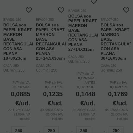
BPA005-250
BOLSA sos
BPA001-250
BPA004-250
BPA007-250
PAPEL KRAFT
BOLSA sos
BOLSA sos
BOLSA sos
MARRON
PAPEL KRAFT
PAPEL KRAFT
PAPEL KRAFT
BASE
MARRON
MARRON
MARRON
RECTANGULAR
BASE
BASE
BASE
CON ASA
RECTANGULAR
RECTANGULAR
RECTANGULAR
PLANA
CON ASA
CON ASA
CON ASA
27+14X31cm
PLANA
PLANA
PLANA
CAJA: 250
18+8X23cm
25+14,5X30cm
30+16X30cm
Ud. mín.: 250
CAJA: 250
CAJA: 250
CAJA: 250
Ud. mín.: 250
Ud. mín.: 250
Ud. mín.: 250
PVP sin IVA:
0,1197€/ud.
PVP sin IVA:
PVP sin IVA:
ANTES
PVP sin IVA:
0,0731€/ud.
0,1021€/ud.
0,1481€/UD.
0,1462€/ud.
0,0885
0,1235
0,1448
0,1769
€
/ud.
€
/ud.
€
/ud.
€
/ud.
22,1128€ CAJA
30,8853€ CAJA
36,2093€ CAJA
44,2255€ CAJA
21.00%
IVA
21.00%
IVA
21.00%
IVA
21.00%
IVA
incluido
incluido
incluido
incluido
-
-
-
-