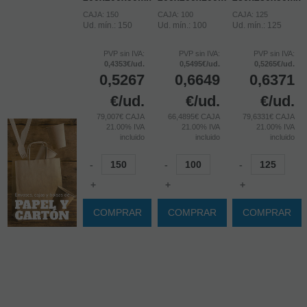
CAJA: 150
CAJA: 100
CAJA: 125
Ud. mín.: 150
Ud. mín.: 100
Ud. mín.: 125
PVP sin IVA:
PVP sin IVA:
PVP sin IVA:
0,4353€/ud.
0,5495€/ud.
0,5265€/ud.
0,5267
0,6649
0,6371
€
/ud.
€
/ud.
€
/ud.
79,007€ CAJA
66,4895€ CAJA
79,6331€ CAJA
21.00%
IVA
21.00%
IVA
21.00%
IVA
incluido
incluido
incluido
-
-
-
+
+
+
COMPRAR
COMPRAR
COMPRAR