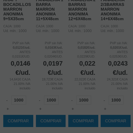
BOCADILLOS
BARRA
BARRAS
2/3BARRAS
MARRON
MARRON
MARRON
MARRON
ANONIMA
ANONIMA
ANONIMA
ANONIMA
9+5X35cm
11+5X48cm
12+6X48cm
14+6X48cm
CAJA: 1000
CAJA: 1000
CAJA: 1000
CAJA: 1000
Ud. mín.: 1000
Ud. mín.: 1000
Ud. mín.: 1000
Ud. mín.: 1000
PVP sin IVA:
PVP sin IVA:
PVP sin IVA:
PVP sin IVA:
0,0121€/ud.
0,0163€/ud.
0,0182€/ud.
0,0201€/ud.
ANTES
ANTES
ANTES
ANTES
0,0151€/UD.
0,0204€/UD.
0,0229€/UD.
0,0253€/UD.
0,0146
0,0197
0,022
0,0243
€
/ud.
€
/ud.
€
/ud.
€
/ud.
14,641€ CAJA
19,723€ CAJA
22,022€ CAJA
24,321€ CAJA
21.00%
IVA
21.00%
IVA
21.00%
IVA
21.00%
IVA
incluido
incluido
incluido
incluido
-
-
-
-
+
+
+
+
COMPRAR
COMPRAR
COMPRAR
COMPRAR