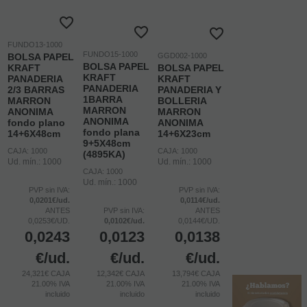
FUNDO13-1000
FUNDO15-1000
BOLSA PAPEL
GGD002-1000
BOLSA PAPEL
KRAFT
BOLSA PAPEL
KRAFT
PANADERIA
KRAFT
PANADERIA
2/3 BARRAS
PANADERIA Y
1BARRA
MARRON
BOLLERIA
MARRON
ANONIMA
MARRON
ANONIMA
fondo plano
ANONIMA
fondo plana
14+6X48cm
14+6X23cm
9+5X48cm
CAJA: 1000
CAJA: 1000
(4895KA)
Ud. mín.: 1000
Ud. mín.: 1000
CAJA: 1000
Ud. mín.: 1000
PVP sin IVA:
PVP sin IVA:
0,0201€/ud.
0,0114€/ud.
ANTES
PVP sin IVA:
ANTES
0,0253€/UD.
0,0102€/ud.
0,0144€/UD.
0,0243
0,0123
0,0138
€
/ud.
€
/ud.
€
/ud.
24,321€ CAJA
12,342€ CAJA
13,794€ CAJA
21.00%
IVA
21.00%
IVA
21.00%
IVA
incluido
incluido
incluido