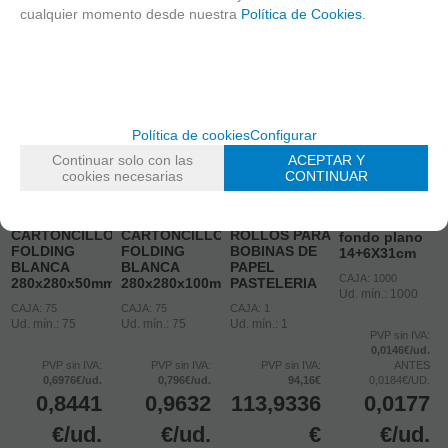
cualquier momento desde nuestra
Política de Cookies
.
FUNDO04-1000
Política de cookies
Configurar
BOLSA PAPEL
KRAFT
Continuar solo con las
ACEPTAR Y
CTV026-75
CTV030-75
D000R0-1
PANADERIA Y
cookies necesarias
CONTINUAR
CAJA CON
CAJA CON
DISPENSADOR
BOLLERIA
VENTANA
VENTANA
PORTARROLLOS
MARRON
TARTAS
TARTAS
ALUMINIO 2
ANONIMA
CARTONCILLO
CARTONCILLO
ROLLOS PARA
fondo plano
FOLDING
FOLDING
BOBINAS DE
14+6X31cm
BLANCA
BLANCA
PAPEL
CAJA: 1000
280x280x50mm
280x280x100mm
PASTELERIA
Ud. mín.: 1000
CAJA: 75
CAJA: 75
CAJA: 1
Ud. mín.: 75
Ud. mín.: 75
Ud. mín.: 1
PVP sin IVA:
0,0146€/ud.
PVP sin IVA:
PVP sin IVA:
PVP sin IVA:
ANTES
0,6976€/ud.
0,796€/ud.
94,16€
0,0184€/UD.
0,8441
0,9632
113,9336
0,0177
€
/ud.
€
/ud.
€
€
/ud.