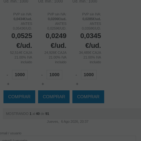
Ud. mín.: 1000
Ud. mín.: 1000
Ud. mín.: 1000
PVP sin IVA:
PVP sin IVA:
PVP sin IVA:
0,0434€/ud.
0,0206€/ud.
0,0285€/ud.
ANTES
ANTES
ANTES
0,0543€/UD.
0,0259€/UD.
0,0358€/UD.
0,0525
0,0249
0,0345
€
/ud.
€
/ud.
€
/ud.
52,514€ CAJA
24,926€ CAJA
34,485€ CAJA
21.00%
IVA
21.00%
IVA
21.00%
IVA
incluido
incluido
incluido
-
-
-
+
+
+
COMPRAR
COMPRAR
COMPRAR
MOSTRANDO
1
al
40
de
91
Jueves, 6 Ago 2026, 20:37
email / usuario