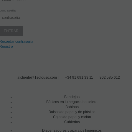
contraseña
Recordar contraseña
Registro
atcliente@1solouso.com
|
+34 91 691 33 11
902 585 612
Bandejas
Básicos en tu negocio hostelero
Bobinas
Bolsas de papel y de plástico
Cajas de papel y cartón
Cubiertos
Dispensadores y aparatos higiénicos