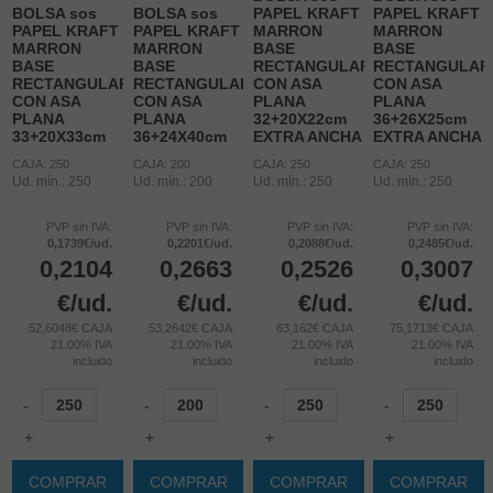
BOLSA sos
BOLSA sos
PAPEL KRAFT
PAPEL KRAFT
PAPEL KRAFT
PAPEL KRAFT
MARRON
MARRON
MARRON
MARRON
BASE
BASE
BASE
BASE
RECTANGULAR
RECTANGULAR
RECTANGULAR
RECTANGULAR
CON ASA
CON ASA
CON ASA
CON ASA
PLANA
PLANA
PLANA
PLANA
32+20X22cm
36+26X25cm
33+20X33cm
36+24X40cm
EXTRA ANCHA
EXTRA ANCHA
CAJA: 250
CAJA: 200
CAJA: 250
CAJA: 250
Ud. mín.: 250
Ud. mín.: 200
Ud. mín.: 250
Ud. mín.: 250
PVP sin IVA:
PVP sin IVA:
PVP sin IVA:
PVP sin IVA:
0,1739€/ud.
0,2201€/ud.
0,2088€/ud.
0,2485€/ud.
0,2104
0,2663
0,2526
0,3007
€
/ud.
€
/ud.
€
/ud.
€
/ud.
52,6048€ CAJA
53,2642€ CAJA
63,162€ CAJA
75,1713€ CAJA
21.00%
IVA
21.00%
IVA
21.00%
IVA
21.00%
IVA
incluido
incluido
incluido
incluido
-
-
-
-
+
+
+
+
COMPRAR
COMPRAR
COMPRAR
COMPRAR