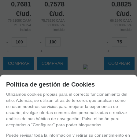
0,7681
0,7578
0,8825
€
/ud.
€
/ud.
€
/ud.
76,8108€ CAJA
75,7823€ CAJA
66,184€ CAJA
21.00%
IVA
21.00%
IVA
21.00%
IVA
incluido
incluido
incluido
-
-
-
+
+
+
COMPRAR
COMPRAR
COMPRAR
Política de gestión de Cookies
-3%
Utilizamos cookies propias para el correcto funcionamiento del
sitio. Además, se utilizan otras de terceros que analizan cómo
se usan nuestros servicios para mejorar la experiencia de
usuario, divulgar ofertas comerciales personalizadas o realizar
análisis de sus hábitos de navegación. Pulse el botón para
aceptarlas o “Configurar” para poder bloquearlas.
Puede revisar toda la información y retirar su consentimiento en