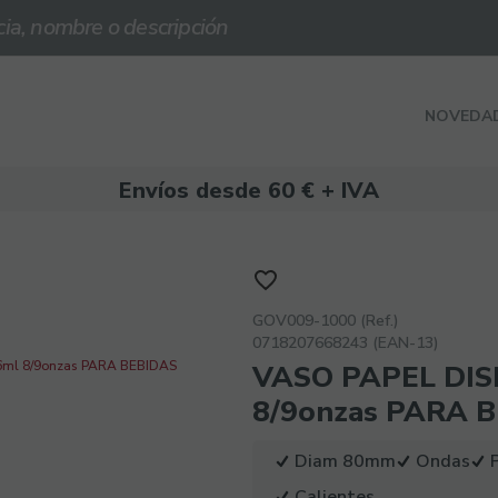
NOVEDA
Envíos desde 60 € + IVA
GOV009-1000 (Ref.)
0718207668243 (EAN-13)
VASO PAPEL DI
8/9onzas PARA 
Diam 80mm
Ondas
Calientes