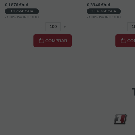
0,1876
€
/ud.
0,3346
€
/ud.
18,755€ CAJA
33,4565€ CAJA
21.00%
IVA INCLUIDO
21.00%
IVA INCLUIDO
-
+
-
COMPRAR
CO