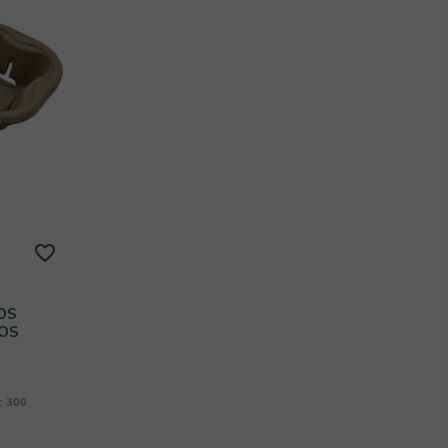
anuncios. La información recogida mediante este tipo de
cookies se utiliza en la medición de la actividad de los
sitios web, aplicación o plataforma, con el fin de
introducir mejoras en función del análisis de los datos de
uso que hacen los usuarios del servicio.
Cookies funcionales
Son necesarias para mostrar correctamente la página
web/App y garantizar el correcto funcionamiento del
sitio. Son cookies que ayudan al usuario a tener una
mejor experiencia de la navegación por el sitio. Un
ejemplo de uso de este tipo de cookies son las que se
utilizan para almacenar los datos de navegación de un
determinado idioma.
Cookies de preferencias o personalización
OS
Son aquellas que permiten recordar información para
OS
que el usuario acceda al servicio con determinadas
características que pueden diferenciar su experiencia de
la de otros usuarios, como, por ejemplo, el idioma, el
número de resultados a mostrar cuando el usuario
: 300
realiza una búsqueda, el aspecto o contenido del
servicio en función del tipo de navegador a través del