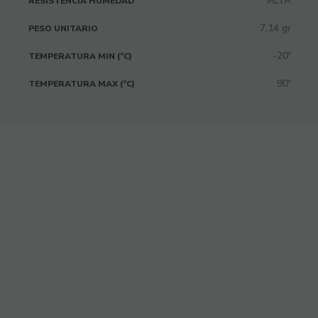
ALTA
RESISTENCIA HUMEDAD
7,14 gr
PESO UNITARIO
-20º
TEMPERATURA MIN (ºC)
90º
TEMPERATURA MAX (ºC)