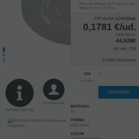
Plazo de entrega: 48/72 horas en los
últimos envíos 120 días
PVP sin IVA:
0,1472€/ud.
0,1781
€
/ud.
CAJA 250 ud.
44,528€
Ud. mín.: 250
1
2
3
21.00%
IVA incluido
-
+
unidades
COMPRAR
Recomendar
MATERIAL
Solicitar más info
PP
FORMA
Descargar
REDONDO
imágenes
COLOR
TRANSPARENTE