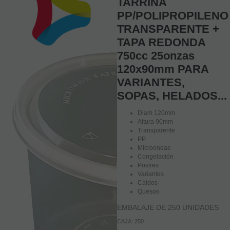
TARRINA
PP/POLIPROPILENO
TRANSPARENTE +
TAPA REDONDA
750cc 25onzas
120x90mm PARA
VARIANTES,
SOPAS, HELADOS...
Diam 120mm
Altura 90mm
Transparente
PP
Microondas
Congelación
Postres
Variantes
Caldos
Quesos
EMBALAJE DE 250 UNIDADES
CAJA: 250