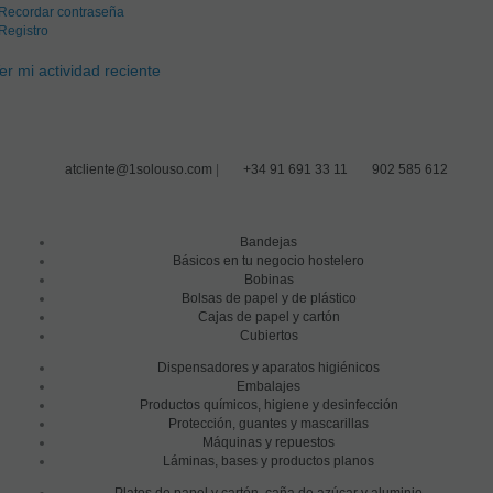
Recordar contraseña
Registro
er mi actividad reciente
atcliente@1solouso.com
|
+34 91 691 33 11
902 585 612
Bandejas
Básicos en tu negocio hostelero
Bobinas
Bolsas de papel y de plástico
Cajas de papel y cartón
Cubiertos
Dispensadores y aparatos higiénicos
Embalajes
Productos químicos, higiene y desinfección
Protección, guantes y mascarillas
Máquinas y repuestos
Láminas, bases y productos planos
Platos de papel y cartón, caña de azúcar y aluminio