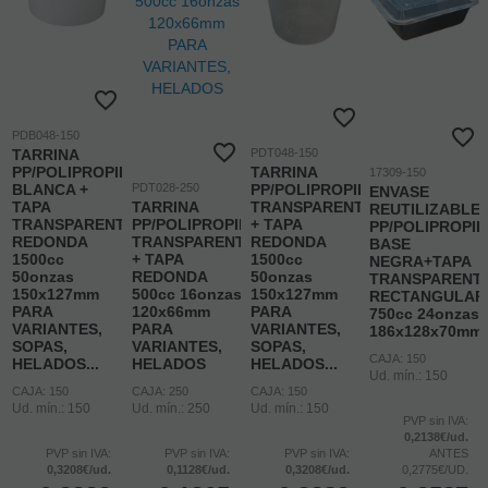
PDB048-150
TARRINA
PDT048-150
PP/POLIPROPILENO
TARRINA
17309-150
BLANCA +
PDT028-250
PP/POLIPROPILENO
ENVASE
TAPA
TARRINA
TRANSPARENTE
REUTILIZABLE
TRANSPARENTE
PP/POLIPROPILENO
+ TAPA
PP/POLIPROPI
REDONDA
TRANSPARENTE
REDONDA
BASE
1500cc
+ TAPA
1500cc
NEGRA+TAPA
50onzas
REDONDA
50onzas
TRANSPARENT
150x127mm
500cc 16onzas
150x127mm
RECTANGULAR
PARA
120x66mm
PARA
750cc 24onzas
VARIANTES,
PARA
VARIANTES,
186x128x70mm
SOPAS,
VARIANTES,
SOPAS,
CAJA: 150
HELADOS...
HELADOS
HELADOS...
Ud. mín.: 150
CAJA: 150
CAJA: 250
CAJA: 150
Ud. mín.: 150
Ud. mín.: 250
Ud. mín.: 150
PVP sin IVA:
0,2138€/ud.
PVP sin IVA:
PVP sin IVA:
PVP sin IVA:
ANTES
0,3208€/ud.
0,1128€/ud.
0,3208€/ud.
0,2775€/UD.