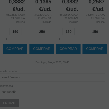
0,3882
0,1365
0,3882
0,2587
€
/ud.
€
/ud.
€
/ud.
€
/ud.
58,2252€ CAJA
34,122€ CAJA
58,2252€ CAJA
38,8047€ CAJA
21.00%
IVA
21.00%
IVA
21.00%
IVA
21.00%
IVA
incluido
incluido
incluido
incluido
-
-
-
-
+
+
+
+
COMPRAR
COMPRAR
COMPRAR
COMPRAR
Domingo, 9 Ago 2026, 09:46
email / usuario
contraseña