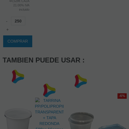
44,528€ CAJA
21.00%
IVA
incluido
-
+
COMPRAR
TAMBIEN PUEDE USAR :
-6%