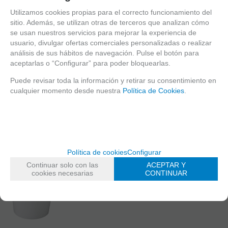
DIAMETRO BOCA
120 mm
Utilizamos cookies propias para el correcto funcionamiento del
BASE
100mm
sitio. Además, se utilizan otras de terceros que analizan cómo
ALTURA
90mm
se usan nuestros servicios para mejorar la experiencia de
CAPACIDAD
750cc
usuario, divulgar ofertas comerciales personalizadas o realizar
análisis de sus hábitos de navegación. Pulse el botón para
DESCRIPCIÓN TÉCNICA
aceptarlas o “Configurar” para poder bloquearlas.
Puede revisar toda la información y retirar su consentimiento en
NO OLVIDE:
cualquier momento desde nuestra
Política de Cookies
.
Política de cookies
Configurar
Continuar solo con las
ACEPTAR Y
cookies necesarias
CONTINUAR