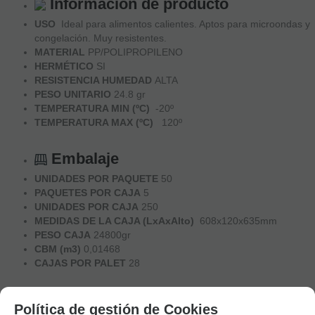
Información de producto
USO
Ideal para alimentos calientes. Aptos para microondas y
congelación. Muy resistentes.
MATERIAL
PP/POLIPROPILENO
HERMÉTICO
SI
RESISTENCIA HUMEDAD
ALTA
PESO UNITARIO
24.8 gr
TEMPERATURA MIN (ºC)
-20º
TEMPERATURA MAX (ºC)
120º
Embalaje
UNIDADES POR PAQUETE
50
PAQUETES POR CAJA
5
UNIDADES POR CAJA
250
MEDIDAS DE LA CAJA (LxAxAlto)
608x120x635mm
PESO CAJA
24800gr
CBM (m3)
0,01468
CAJAS POR PALET
28
Medidas
Política de gestión de Cookies