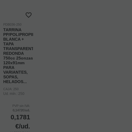
PDB036-250
TARRINA
PP/POLIPROPILENO
BLANCA +
TAPA
TRANSPARENTE
REDONDA
750cc 25onzas
120x91mm
PARA
VARIANTES,
SOPAS,
HELADOS...
CAJA: 250
Ud. mín.: 250
PVP sin IVA:
0,1472€/ud.
0,1781
€
/ud.