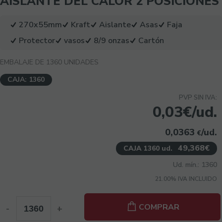
AISLANTE DEL CALOR 2 POSICIONES
270x55mm
Kraft
Aislante
Asas
Faja
Protector
vasos
8/9 onzas
Cartón
EMBALAJE DE 1360 UNIDADES
CAJA: 1360
PVP SIN IVA:
0,03€/ud.
0,0363
/ud.
€
49,368€
CAJA 1360 ud.
Ud. mín.: 1360
21.00%
IVA INCLUIDO
COMPRAR
-
+