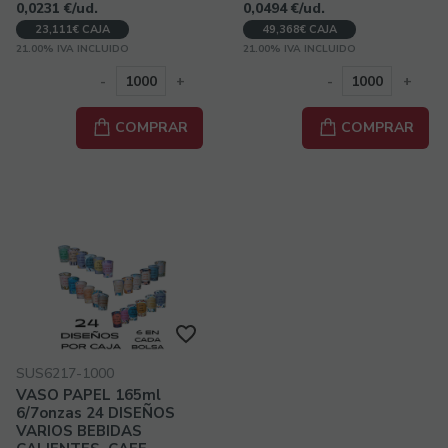
0,0231
€
/ud.
0,0494
€
/ud.
23,111€ CAJA
49,368€ CAJA
21.00%
IVA INCLUIDO
21.00%
IVA INCLUIDO
-
+
-
+
COMPRAR
COMPRAR
SUS6217-1000
VASO PAPEL 165ml
6/7onzas 24 DISEÑOS
VARIOS BEBIDAS