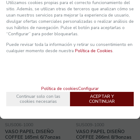
0,0389€/ud.
0,0564€/ud.
Utilizamos cookies propias para el correcto funcionamiento del
sitio. Además, se utilizan otras de terceros que analizan cómo se
0,0471
€
/ud.
0,0682
€
/ud.
usan nuestros servicios para mejorar la experiencia de usuario,
47,069€ CAJA
68,244€ CAJA
Ver mi actividad reciente
divulgar ofertas comerciales personalizadas o realizar análisis de
21.00%
IVA INCLUIDO
21.00%
IVA INCLUIDO
sus hábitos de navegación. Pulse el botón para aceptarlas o
-
+
-
+
“Configurar” para poder bloquearlas.
Puede revisar toda la información y retirar su consentimiento en
COMPRAR
COMPRAR
cualquier momento desde nuestra
Política de Cookies
.
Política de cookies
Configurar
Continuar solo con las
ACEPTAR Y
cookies necesarias
CONTINUAR
SUS006-1000
SUS009-1000
VASO PAPEL DISEÑO
VASO PAPEL DISEÑO
COFFEE 165ml 6/7onzas
COFFEE 266ml 8/9onzas