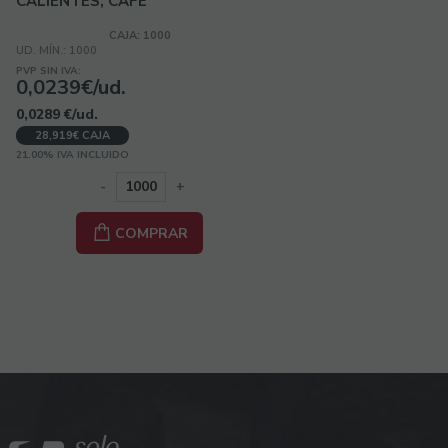
CALIENTES, CAFE
CAJA: 1000
UD. MÍN.: 1000
PVP SIN IVA:
0,0239€/ud.
0,0289
€
/ud.
28,919€ CAJA
21.00%
IVA INCLUIDO
-
+
COMPRAR