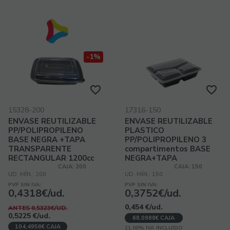
-1%
15328-200
17316-150
ENVASE REUTILIZABLE
ENVASE REUTILIZABLE
PP/POLIPROPILENO
PLASTICO
BASE NEGRA +TAPA
PP/POLIPROPILENO 3
TRANSPARENTE
compartimentos BASE
RECTANGULAR 1200cc
NEGRA+TAPA
40onzas
TRANSPARENTE
CAJA: 200
CAJA: 150
UD. MÍN.: 200
UD. MÍN.: 150
250x185x40/19mm
RECTANGULAR 930cc
230x180x62mm
PVP SIN IVA:
PVP SIN IVA:
0,4318€/ud.
0,3752€/ud.
0,454
€
/ud.
ANTES 0,5323€/UD.
0,5225
€
/ud.
68,0988€ CAJA
104,4956€ CAJA
21.00%
IVA INCLUIDO