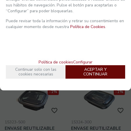
Ver mi actividad reciente
sus hábitos de navegación. Pulse el botón para aceptarlas o
DESCRIPCIÓN TÉCNICA
“Configurar” para poder bloquearlas.
Puede revisar toda la información y retirar su consentimiento en
cualquier momento desde nuestra
Política de Cookies
.
NO OLVIDE:
Política de cookies
Configurar
Continuar solo con las
ACEPTAR Y
cookies necesarias
CONTINUAR
-1%
-1%
15323-500
15324-300
ENVASE REUTILIZABLE
ENVASE REUTILIZABLE