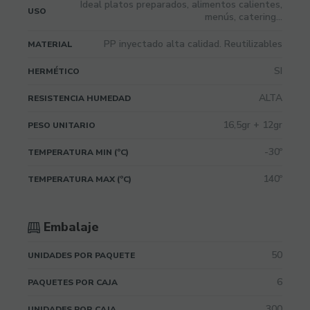
Ideal platos preparados, alimentos calientes,
USO
menús, catering...
PP inyectado alta calidad. Reutilizables
MATERIAL
SI
HERMÉTICO
ALTA
RESISTENCIA HUMEDAD
16,5gr + 12gr
PESO UNITARIO
-30º
TEMPERATURA MIN (ºC)
140º
TEMPERATURA MAX (ºC)
Embalaje
50
UNIDADES POR PAQUETE
6
PAQUETES POR CAJA
300
UNIDADES POR CAJA