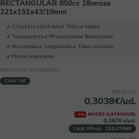
RECTANGULAR 850cc 28onzas
221x151x43/19mm
221x151x43/19 mm
750cc
Negro
Transparente
PP inyectado
Reutilizable
Microondas
Congelación
Tapas incluidas
Platos preparados
EMBALAJE DE 300 UNIDADES
CAJA: 300
PVP SIN IVA:
0,3038€/ud.
ANTES 0,3743€/UD.
-1%
0,3676
/ud.
€
110,2794€
CAJA 300 ud.
Ud. mín.: 300