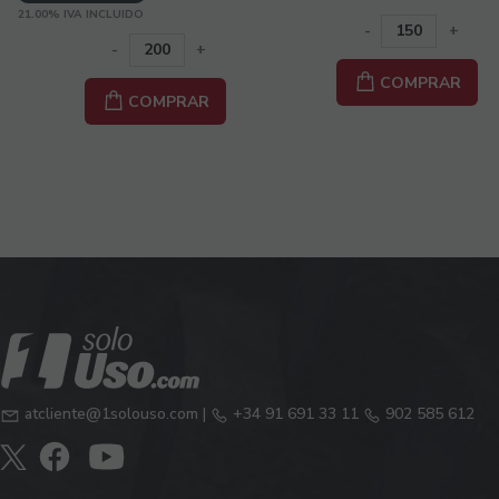
21.00%
IVA INCLUIDO
-
+
-
+
COMPRAR
COMPRAR
atcliente@1solouso.com
|
+34 91 691 33 11
902 585 612