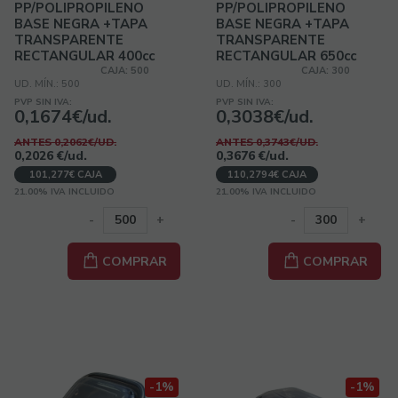
PP/POLIPROPILENO
PP/POLIPROPILENO
BASE NEGRA +TAPA
BASE NEGRA +TAPA
TRANSPARENTE
TRANSPARENTE
RECTANGULAR 400cc
RECTANGULAR 650cc
14onzas 136x136x43mm
22onzas
CAJA: 500
CAJA: 300
UD. MÍN.: 500
UD. MÍN.: 300
221x151x25/19mm
PVP SIN IVA:
PVP SIN IVA:
0,1674€/ud.
0,3038€/ud.
ANTES 0,2062€/UD.
ANTES 0,3743€/UD.
0,2026
€
/ud.
0,3676
€
/ud.
101,277€ CAJA
110,2794€ CAJA
21.00%
IVA INCLUIDO
21.00%
IVA INCLUIDO
-
+
-
+
COMPRAR
COMPRAR
-1%
-1%