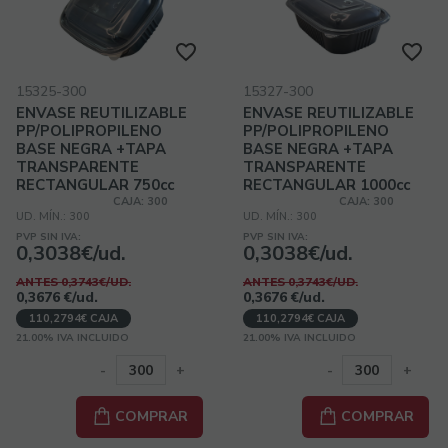
15325-300
15327-300
ENVASE REUTILIZABLE
ENVASE REUTILIZABLE
PP/POLIPROPILENO
PP/POLIPROPILENO
BASE NEGRA +TAPA
BASE NEGRA +TAPA
TRANSPARENTE
TRANSPARENTE
RECTANGULAR 750cc
RECTANGULAR 1000cc
24onzas
32onzas
CAJA: 300
CAJA: 300
UD. MÍN.: 300
UD. MÍN.: 300
221x151x34/19mm
221x151x46/19mm
PVP SIN IVA:
PVP SIN IVA:
0,3038€/ud.
0,3038€/ud.
ANTES 0,3743€/UD.
ANTES 0,3743€/UD.
0,3676
€
/ud.
0,3676
€
/ud.
110,2794€ CAJA
110,2794€ CAJA
21.00%
IVA INCLUIDO
21.00%
IVA INCLUIDO
-
+
-
+
COMPRAR
COMPRAR