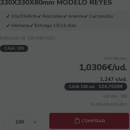
330X330X80mm MODELO REYES
33x33x8cm
Roscones
oriente
Cartoncillo
Ventana
Entrega 10/15 días
EMBALAJE DE 100 UNIDADES
CAJA: 100
PVP SIN IVA:
1,0306€/ud.
1,247
/ud.
€
124,7026€
CAJA 100 ud.
Ud. mín.: 100
21.00%
IVA INCLUIDO
COMPRAR
-
+