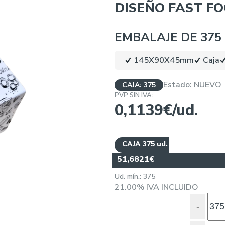
DISEÑO FAST F
EMBALAJE DE 375
145X90X45mm
Caja
Estado:
NUEVO
CAJA: 375
PVP SIN IVA:
0,1139€/ud.
CAJA 375 ud.
51,6821€
Ud. mín.: 375
21.00%
IVA INCLUIDO
-