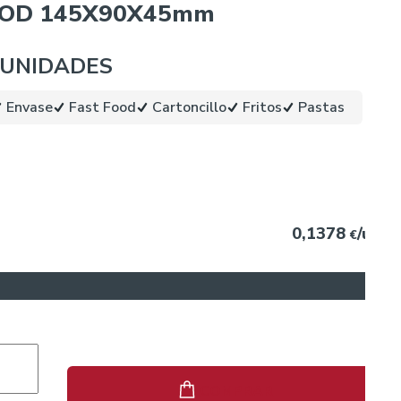
OOD 145X90X45mm
 UNIDADES
Envase
Fast Food
Cartoncillo
Fritos
Pastas
0,1378
/ud.
€
COMPRAR