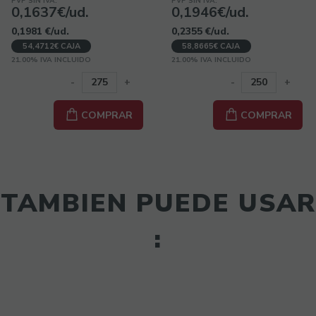
PVP SIN IVA:
PVP SIN IVA:
0,1637€/ud.
0,1946€/ud.
0,1981
€
/ud.
0,2355
€
/ud.
54,4712€ CAJA
58,8665€ CAJA
21.00%
IVA INCLUIDO
21.00%
IVA INCLUIDO
-
+
-
+
COMPRAR
COMPRAR
TAMBIEN PUEDE USAR
: