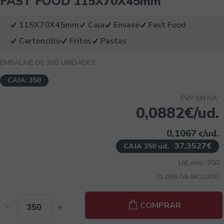
FAST FOOD 115X70X45mm
115X70X45mm
Caja
Envase
Fast Food
Cartoncillo
Fritos
Pastas
EMBALAJE DE 350 UNIDADES
CAJA: 350
PVP SIN IVA:
0,0882€/ud.
0,1067
/ud.
€
37,3527€
CAJA 350 ud.
Ud. mín.: 350
21.00%
IVA INCLUIDO
COMPRAR
-
+