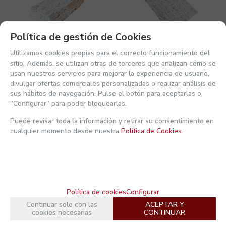
Política de gestión de Cookies
XXD316-510
D000B-1000
Utilizamos cookies propias para el correcto funcionamiento del
CAJA cónica PERRITO
FORMATOS ENVOLVER
sitio. Además, se utilizan otras de terceros que analizan cómo se
(HOT-DOG)
HAMBURGUESAS PAPEL
usan nuestros servicios para mejorar la experiencia de usuario,
CARTONCILLO FOLDING
ANTIGRASA DISEÑO
Ver mi actividad reciente
divulgar ofertas comerciales personalizadas o realizar análisis de
225gr diseño FAST FOOD
FAST FOOD 32gr
203X90X69mm fondo
290X400mm
sus hábitos de navegación. Pulse el botón para aceptarlas o
170x70mm
PAQUETE: 510
CAJA: 1000
“Configurar” para poder bloquearlas.
UD. MÍN.: 510
UD. MÍN.: 1000
Puede revisar toda la información y retirar su consentimiento en
PVP SIN IVA:
PVP SIN IVA:
0,0999€/ud.
0,0378€/ud.
cualquier momento desde nuestra
Política de Cookies
.
0,1209
€
/ud.
0,0457
€
/ud.
61,6483€ PAQUETE
45,738€ CAJA
21.00%
IVA INCLUIDO
21.00%
IVA INCLUIDO
-
+
-
+
Política de cookies
Configurar
COMPRAR
COMPRAR
Continuar solo con las
ACEPTAR Y
cookies necesarias
CONTINUAR