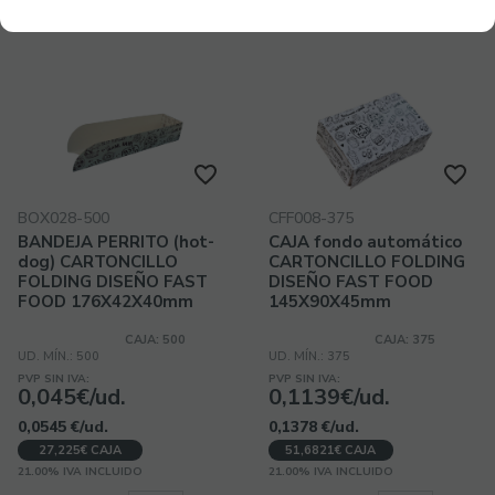
BOX028-500
CFF008-375
BANDEJA PERRITO (hot-
CAJA fondo automático
dog) CARTONCILLO
CARTONCILLO FOLDING
FOLDING DISEÑO FAST
DISEÑO FAST FOOD
FOOD 176X42X40mm
145X90X45mm
CAJA: 500
CAJA: 375
UD. MÍN.: 500
UD. MÍN.: 375
PVP SIN IVA:
PVP SIN IVA:
0,045€/ud.
0,1139€/ud.
0,0545
€
/ud.
0,1378
€
/ud.
27,225€ CAJA
51,6821€ CAJA
21.00%
IVA INCLUIDO
21.00%
IVA INCLUIDO