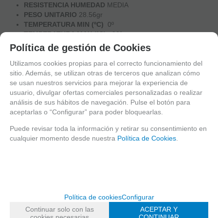
RESISTENCIA HUMEDAD
MEDIA
PESO UNITARIO
28.56gr
TEMPERATURA MIN (ºC)
0º
TEMPERATURA MAX (ºC)
90º
Política de gestión de Cookies
Embalaje
Utilizamos cookies propias para el correcto funcionamiento del
sitio. Además, se utilizan otras de terceros que analizan cómo
UNIDADES POR PAQUETE
275
se usan nuestros servicios para mejorar la experiencia de
PAQUETES POR CAJA
1
usuario, divulgar ofertas comerciales personalizadas o realizar
UNIDADES POR CAJA
275
análisis de sus hábitos de navegación. Pulse el botón para
MEDIDAS DE LA CAJA (LxAxAlto)
370x265x310mm
aceptarlas o “Configurar” para poder bloquearlas.
PESO CAJA
8325gr
CBM (m3)
0.0303955
Puede revisar toda la información y retirar su consentimiento en
CAJAS POR PALET
10 (base de 6 + base de 4)
cualquier momento desde nuestra
Política de Cookies
.
Medidas
BASE
180x100mm
ALURA
80mm
Política de cookies
Configurar
DESCRIPCIÓN TÉCNICA
Continuar solo con las
ACEPTAR Y
MATERIAL
cookies necesarias
CONTINUAR