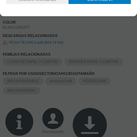
CARTON
FORMA
OTROS
COLOR
BLANCO
KRAFT
DESCARGAS RELACIONADAS
FICHA TECNICA.pdf (604.76 Kb)
FAMILIAS RELACIONADAS
CAJAS DE PAPEL Y CARTON
ENVASES PAPEL Y CARTON
FILTRAR POR USOS/SECTOR/CAPACIDAD/TAMAÑO
BIODEGRADABLE
envases kraft
HOSTELERIA
MAS VENDIDOS
Recomendar