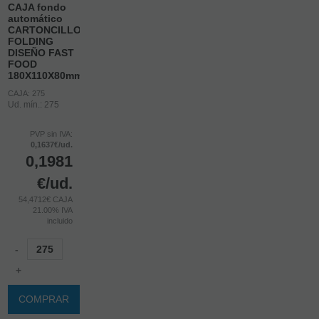
CAJA fondo
automático
CARTONCILLO
FOLDING
DISEÑO FAST
FOOD
180X110X80mm
CAJA: 275
Ud. mín.: 275
PVP sin IVA:
0,1637€/ud.
0,1981
€
/ud.
54,4712€ CAJA
21.00%
IVA
incluido
-
+
COMPRAR