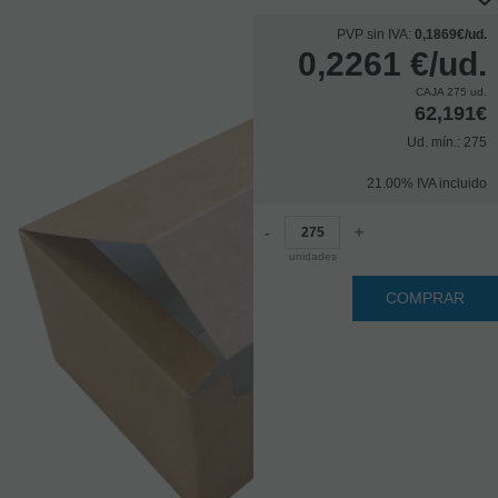
PVP sin IVA:
0,1869€/ud.
0,2261
€
/ud.
CAJA 275 ud.
62,191€
Ud. mín.: 275
21.00%
IVA incluido
-
+
unidades
COMPRAR