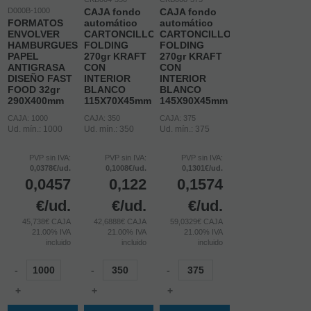
D000B-1000
CAJA fondo
CAJA fondo
FORMATOS
automático
automático
ENVOLVER
CARTONCILLO
CARTONCILLO
HAMBURGUESAS
FOLDING
FOLDING
PAPEL
270gr KRAFT
270gr KRAFT
ANTIGRASA
CON
CON
DISEÑO FAST
INTERIOR
INTERIOR
FOOD 32gr
BLANCO
BLANCO
290X400mm
115X70X45mm
145X90X45mm
CAJA: 1000
CAJA: 350
CAJA: 375
Ud. mín.: 1000
Ud. mín.: 350
Ud. mín.: 375
PVP sin IVA:
PVP sin IVA:
PVP sin IVA:
0,0378€/ud.
0,1008€/ud.
0,1301€/ud.
0,0457
0,122
0,1574
€
/ud.
€
/ud.
€
/ud.
45,738€ CAJA
42,6888€ CAJA
59,0329€ CAJA
21.00%
IVA
21.00%
IVA
21.00%
IVA
incluido
incluido
incluido
-
-
-
+
+
+