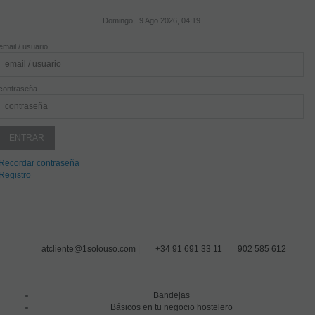
Domingo, 9 Ago 2026, 04:19
email / usuario
contraseña
Recordar contraseña
Registro
atcliente@1solouso.com
|
+34 91 691 33 11
902 585 612
Bandejas
Básicos en tu negocio hostelero