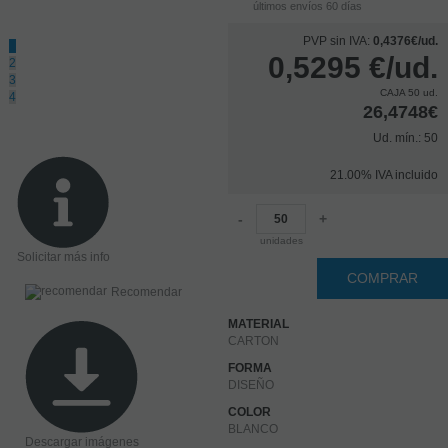
últimos envíos 60 días
PVP sin IVA:
0,4376€/ud.
1
0,5295
€
/ud.
2
3
CAJA 50 ud.
4
26,4748€
Ud. mín.: 50
21.00%
IVA incluido
-
+
unidades
Solicitar más info
COMPRAR
Recomendar
MATERIAL
CARTON
FORMA
DISEÑO
COLOR
BLANCO
Descargar imágenes