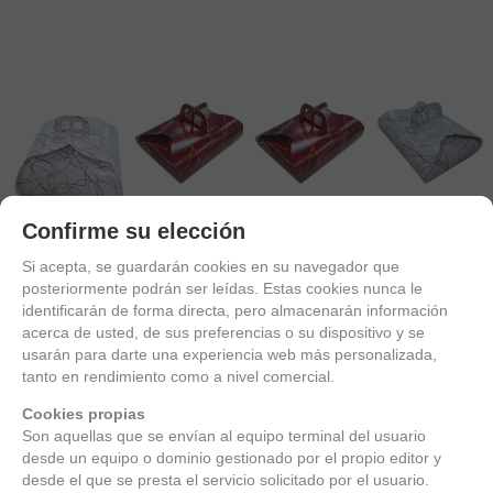
Política de gestión de Cookies
Confirme su elección
Utilizamos cookies propias para el correcto funcionamiento del
Si acepta, se guardarán cookies en su navegador que
sitio. Además, se utilizan otras de terceros que analizan cómo
posteriormente podrán ser leídas. Estas cookies nunca le
XXD210-50
XXD218-50
XXD222-50
se usan nuestros servicios para mejorar la experiencia de
identificarán de forma directa, pero almacenarán información
XXD128-50
CAJA
CAJA
CAJA
usuario, divulgar ofertas comerciales personalizadas o realizar
acerca de usted, de sus preferencias o su dispositivo y se
CAJA TARTAS
PASTELES
PASTELES
PASTELES
análisis de sus hábitos de navegación. Pulse el botón para
usarán para darte una experiencia web más personalizada,
CARTONCILLO
CARTONCILLO
CARTONCILLO
CARTONCILLO
aceptarlas o “Configurar” para poder bloquearlas.
tanto en rendimiento como a nivel comercial.
FOLDING
FOLDING
FOLDING
FOLDING
MARIPOSA
MARIPOSA
MARIPOSA
MARIPOSA
CON ASA
CON ASA
CON ASA
CON ASA
Puede revisar toda la información y retirar su consentimiento en
Cookies propias
FONDO
FONDO
FONDO
FONDO
cualquier momento desde nuestra
Son aquellas que se envían al equipo terminal del usuario
Política de Cookies
.
BLANCO
BURDEOS
BURDEOS
BLANCO
desde un equipo o dominio gestionado por el propio editor y
300x300mm
215X145X70mm
232X165X70mm
252X182X70mm
desde el que se presta el servicio solicitado por el usuario.