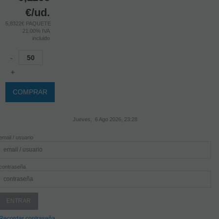
€
/ud.
5,8322€ PAQUETE
21.00%
IVA
incluido
-
+
COMPRAR
Jueves, 6 Ago 2026, 23:28
email / usuario
contraseña
Recordar contraseña