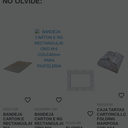
NO OLVIDE:
XXD124-50
K2114-100
K2114ORO-100
CAJA TARTAS
BANDEJA
BANDEJA
CARTONCILLO
CARTON E
CARTON E RG
FOLDING
RECTANGULAR
RECTANGULAR
R2115-100
MARIPOSA
Nº4
ORO Nº4
BLONDA
CON ASA