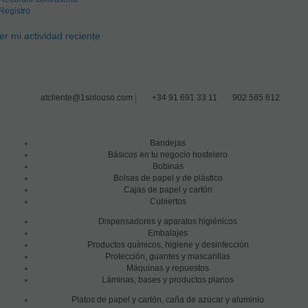
Registro
er mi actividad reciente
atcliente@1solouso.com
|
+34 91 691 33 11
902 585 612
Bandejas
Básicos en tu negocio hostelero
Bobinas
Bolsas de papel y de plástico
Cajas de papel y cartón
Cubiertos
Dispensadores y aparatos higiénicos
Embalajes
Productos químicos, higiene y desinfección
Protección, guantes y mascarillas
Máquinas y repuestos
Láminas, bases y productos planos
Platos de papel y cartón, caña de azúcar y aluminio