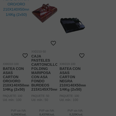
visitantes puedan interactuar con el contenido de diferentes
plataformas sociales (Facebook, YouTube, Twitter, LinkedIn,
etc.) y que se generan únicamente para los usuarios de dichas
redes sociales. Las condiciones de utilización de estas cookies y
la información recopilada, se regula por la política de privacidad
de la plataforma social correspondiente.
Puede informarse de forma concreta sobre qué cookies
estamos utilizando y cuál es la finalidad de cada una de ellas en
nuestra
Política de Cookies
, donde también le explicaremos
XXD210-50
cómo puede retirar su consentimiento y eliminarlas de su
CAJA
navegador.
PASTELES
XXK010-100
CARTONCILLO
XXK019-100
Si desea navegar solo con las cookies necesarias pulse:
BATEA CON
FOLDING
BATEA CON
BLOQUEAR COOKIES
ASAS
MARIPOSA
ASAS
CARTON
CON ASA
CARTON
ORO/ORO
FONDO
NEGRA
210X140X50mm
BURDEOS
210X140X50mm
1/4Kg (2x50)
215X145X70mm
1/4Kg (2x50)
PAQUETE: 100
PAQUETE: 50
PAQUETE: 100
Ud. mín.: 100
Ud. mín.: 50
Ud. mín.: 100
PVP sin IVA:
PVP sin IVA:
PVP sin IVA:
0,2993€/ud.
0,4376€/ud.
0,329€/ud.