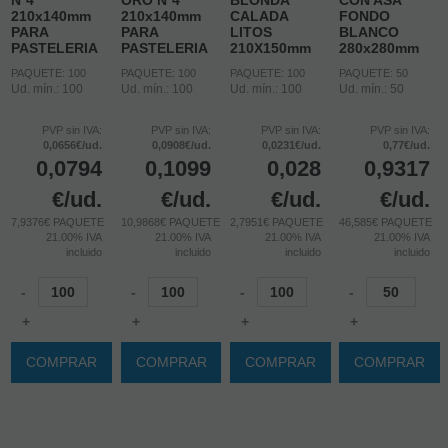
210x140mm
210x140mm
CALADA
FONDO
PARA
PARA
LITOS
BLANCO
PASTELERIA
PASTELERIA
210X150mm
280x280mm
PAQUETE: 100
PAQUETE: 100
PAQUETE: 100
PAQUETE: 50
Ud. mín.: 100
Ud. mín.: 100
Ud. mín.: 100
Ud. mín.: 50
PVP sin IVA:
PVP sin IVA:
PVP sin IVA:
PVP sin IVA:
0,0656€/ud.
0,0908€/ud.
0,0231€/ud.
0,77€/ud.
0,0794
0,1099
0,028
0,9317
€
/ud.
€
/ud.
€
/ud.
€
/ud.
7,9376€ PAQUETE
10,9868€ PAQUETE
2,7951€ PAQUETE
46,585€ PAQUETE
21.00%
IVA
21.00%
IVA
21.00%
IVA
21.00%
IVA
incluido
incluido
incluido
incluido
-
-
-
-
+
+
+
+
COMPRAR
COMPRAR
COMPRAR
COMPRAR