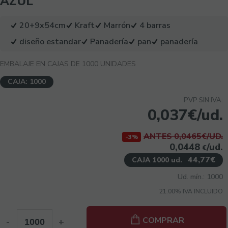
AZUL
20+9x54cm
Kraft
Marrón
4 barras
diseño estandar
Panadería
pan
panadería
EMBALAJE EN CAJAS DE 1000 UNIDADES
CAJA: 1000
PVP SIN IVA:
0,037€/ud.
ANTES 0,0465€/UD.
-3%
0,0448
/ud.
€
44,77€
CAJA 1000 ud.
Ud. mín.: 1000
21.00%
IVA INCLUIDO
COMPRAR
-
+