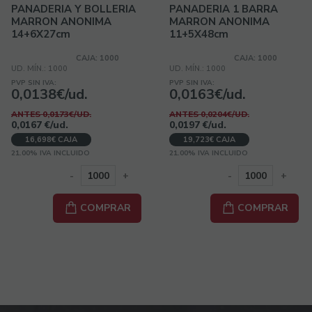
PANADERIA Y BOLLERIA
PANADERIA 1 BARRA
MARRON ANONIMA
MARRON ANONIMA
14+6X27cm
11+5X48cm
CAJA: 1000
CAJA: 1000
UD. MÍN.: 1000
UD. MÍN.: 1000
PVP SIN IVA:
PVP SIN IVA:
0,0138€/ud.
0,0163€/ud.
ANTES 0,0173€/UD.
ANTES 0,0204€/UD.
0,0167
€
/ud.
0,0197
€
/ud.
16,698€ CAJA
19,723€ CAJA
21.00%
IVA INCLUIDO
21.00%
IVA INCLUIDO
-
+
-
+
COMPRAR
COMPRAR