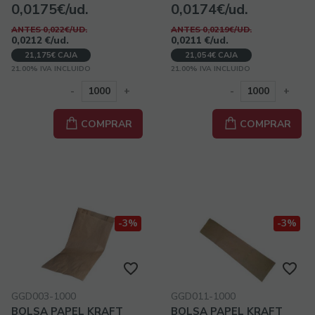
0,0175€/ud.
0,0174€/ud.
ANTES 0,022€/UD.
ANTES 0,0219€/UD.
0,0212
€
/ud.
0,0211
€
/ud.
21,175€ CAJA
21,054€ CAJA
21.00%
IVA INCLUIDO
21.00%
IVA INCLUIDO
-
+
-
+
COMPRAR
COMPRAR
-3%
-3%
GGD003-1000
GGD011-1000
BOLSA PAPEL KRAFT
BOLSA PAPEL KRAFT