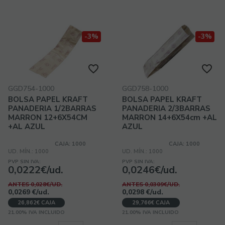
-3%
-3%
GGD754-1000
GGD758-1000
BOLSA PAPEL KRAFT
BOLSA PAPEL KRAFT
PANADERIA 1/2BARRAS
PANADERIA 2/3BARRAS
MARRON 12+6X54CM
MARRON 14+6X54cm +AL
+AL AZUL
AZUL
CAJA: 1000
CAJA: 1000
UD. MÍN.: 1000
UD. MÍN.: 1000
PVP SIN IVA:
PVP SIN IVA:
0,0222€/ud.
0,0246€/ud.
ANTES 0,028€/UD.
ANTES 0,0309€/UD.
0,0269
€
/ud.
0,0298
€
/ud.
26,862€ CAJA
29,766€ CAJA
21.00%
IVA INCLUIDO
21.00%
IVA INCLUIDO