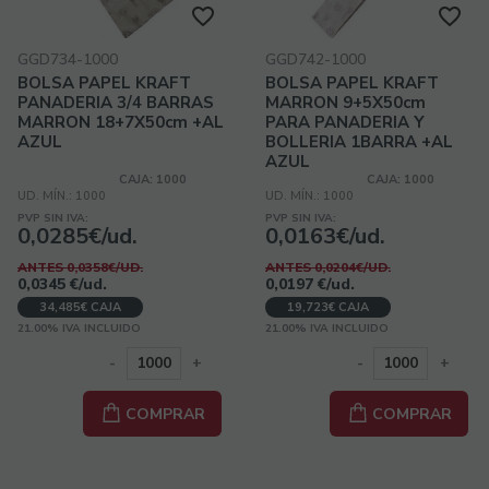
GGD734-1000
GGD742-1000
BOLSA PAPEL KRAFT
BOLSA PAPEL KRAFT
PANADERIA 3/4 BARRAS
MARRON 9+5X50cm
MARRON 18+7X50cm +AL
PARA PANADERIA Y
AZUL
BOLLERIA 1BARRA +AL
AZUL
CAJA: 1000
CAJA: 1000
UD. MÍN.: 1000
UD. MÍN.: 1000
PVP SIN IVA:
PVP SIN IVA:
0,0285€/ud.
0,0163€/ud.
ANTES 0,0358€/UD.
ANTES 0,0204€/UD.
0,0345
€
/ud.
0,0197
€
/ud.
34,485€ CAJA
19,723€ CAJA
21.00%
IVA INCLUIDO
21.00%
IVA INCLUIDO
-
+
-
+
COMPRAR
COMPRAR