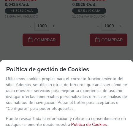
0,0415
€
/ud.
0,0525
€
/ud.
41,503€ CAJA
52,514€ CAJA
21.00%
IVA INCLUIDO
21.00%
IVA INCLUIDO
-
+
-
+
COMPRAR
COMPRAR
Política de gestión de Cookies
Utilizamos cookies propias para el correcto funcionamiento del
-3%
-3%
sitio. Además, se utilizan otras de terceros que analizan cómo se
usan nuestros servicios para mejorar la experiencia de usuario,
Ver mi actividad reciente
divulgar ofertas comerciales personalizadas o realizar análisis de
sus hábitos de navegación. Pulse el botón para aceptarlas o
“Configurar” para poder bloquearlas.
GGD686-1000
GGD730-1000
Puede revisar toda la información y retirar su consentimiento en
BOLSA PAPEL KRAFT
BOLSA PAPEL KRAFT
PANADERIA 2BARRAS
PANADERIA 2/3BARRAS
cualquier momento desde nuestra
Política de Cookies
.
MARRON 12+6X50cm +AL
MARRON 14+6X50cm +