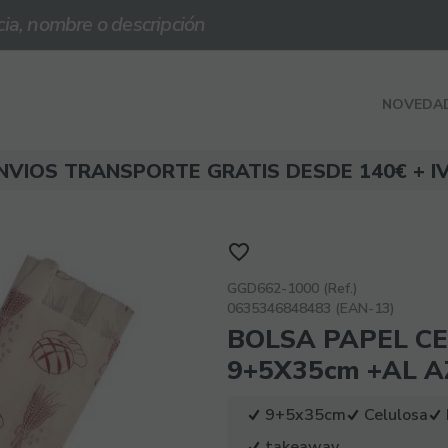
NOVEDA
NVIOS TRANSPORTE GRATIS DESDE 140€ + I
GGD662-1000 (Ref.)
0635346848483 (EAN-13)
BOLSA PAPEL C
9+5X35cm +AL A
9+5x35cm
Celulosa
takeaway