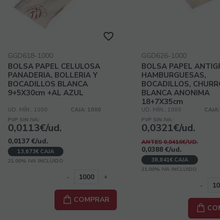
GGD618-1000
GGD626-1000
BOLSA PAPEL CELULOSA
BOLSA PAPEL ANTI
PANADERIA, BOLLERIA Y
HAMBURGUESAS,
BOCADILLOS BLANCA
BOCADILLOS, CHURR
9+5X30cm +AL AZUL
BLANCA ANONIMA
18+7X35cm
UD. MÍN.: 1000
CAJA: 1000
UD. MÍN.: 1000
CAJA:
PVP SIN IVA:
PVP SIN IVA:
0,0113€/ud.
0,0321€/ud.
0,0137
€
/ud.
ANTES 0,0416€/UD.
0,0388
€
/ud.
13,673€ CAJA
38,841€ CAJA
21.00%
IVA INCLUIDO
21.00%
IVA INCLUIDO
-
+
-
COMPRAR
CO