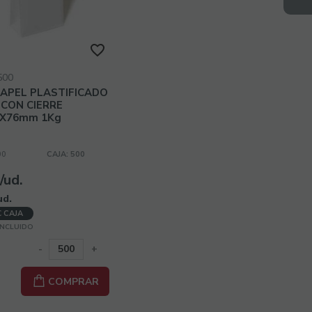
500
APEL PLASTIFICADO
CON CIERRE
7X76mm 1Kg
00
CAJA: 500
:
/ud.
ud.
€ CAJA
 INCLUIDO
-
+
COMPRAR