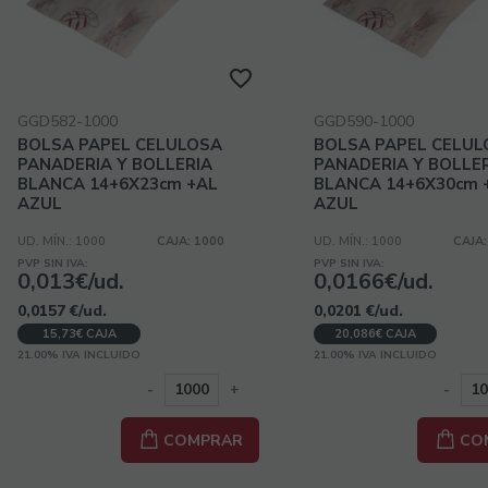
GGD582-1000
GGD590-1000
BOLSA PAPEL CELULOSA
BOLSA PAPEL CELUL
PANADERIA Y BOLLERIA
PANADERIA Y BOLLE
BLANCA 14+6X23cm +AL
BLANCA 14+6X30cm 
AZUL
AZUL
UD. MÍN.: 1000
CAJA: 1000
UD. MÍN.: 1000
CAJA:
PVP SIN IVA:
PVP SIN IVA:
0,013€/ud.
0,0166€/ud.
0,0157
€
/ud.
0,0201
€
/ud.
15,73€ CAJA
20,086€ CAJA
21.00%
IVA INCLUIDO
21.00%
IVA INCLUIDO
-
+
-
COMPRAR
CO