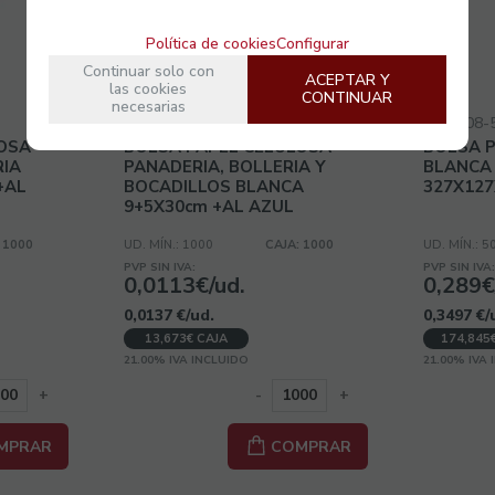
Política de cookies
Configurar
Continuar solo con
ACEPTAR Y
las cookies
CONTINUAR
necesarias
GGD618-1000
GGD108-
OSA
BOLSA PAPEL CELULOSA
BOLSA P
RIA
PANADERIA, BOLLERIA Y
BLANCA 
+AL
BOCADILLOS BLANCA
327X12
9+5X30cm +AL AZUL
 1000
UD. MÍN.: 1000
CAJA: 1000
UD. MÍN.: 5
PVP SIN IVA:
PVP SIN IVA
0,0113€/ud.
0,289€
0,0137
€
/ud.
0,3497
€
/
13,673€ CAJA
174,845
21.00%
IVA INCLUIDO
21.00%
IVA
+
-
+
MPRAR
COMPRAR