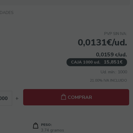
IDADES
PVP SIN IVA:
0,0131€/ud.
0,0159
/ud.
€
15,851€
CAJA 1000 ud.
Ud. mín.: 1000
21.00%
IVA INCLUIDO
COMPRAR
+
PESO:
3.74 gramos