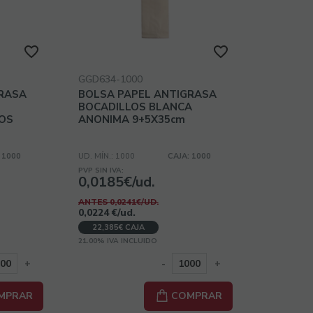
GGD634-1000
GRASA
BOLSA PAPEL ANTIGRASA
BOCADILLOS BLANCA
OS
ANONIMA 9+5X35cm
 1000
UD. MÍN.: 1000
CAJA: 1000
PVP SIN IVA:
0,0185€/ud.
ANTES 0,0241€/UD.
0,0224
€
/ud.
22,385€ CAJA
21.00%
IVA INCLUIDO
+
-
+
MPRAR
COMPRAR