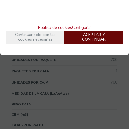
10.33gr
PESO UNITARIO
-10º
TEMPERATURA MIN (ºC)
Política de cookies
Configurar
110º
TEMPERATURA MAX (ºC)
Continuar solo con las
ACEPTAR Y
cookies necesarias
CONTINUAR
Embalaje
700
UNIDADES POR PAQUETE
1
PAQUETES POR CAJA
700
UNIDADES POR CAJA
MEDIDAS DE LA CAJA (LxAxAlto)
PESO CAJA
CBM (m3)
CAJAS POR PALET