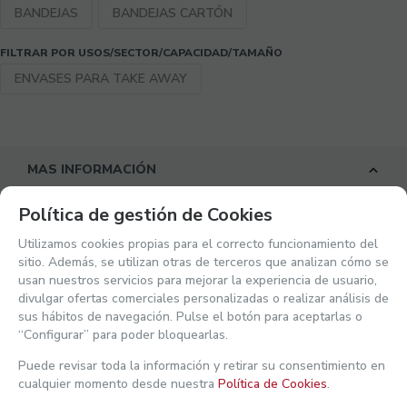
BANDEJAS
BANDEJAS CARTÓN
FILTRAR POR USOS/SECTOR/CAPACIDAD/TAMAÑO
ENVASES PARA TAKE AWAY
MAS INFORMACIÓN
Política de gestión de Cookies
Información de producto
Utilizamos cookies propias para el correcto funcionamiento del
sitio. Además, se utilizan otras de terceros que analizan cómo se
Para takeaway, fritos, patatas, comida rápida en
USO
usan nuestros servicios para mejorar la experiencia de usuario,
general.
Ver mi actividad reciente
divulgar ofertas comerciales personalizadas o realizar análisis de
sus hábitos de navegación. Pulse el botón para aceptarlas o
CARTON KRAFT
MATERIAL
“Configurar” para poder bloquearlas.
NO
HERMÉTICO
Puede revisar toda la información y retirar su consentimiento en
cualquier momento desde nuestra
Política de Cookies
.
ALTA
RESISTENCIA HUMEDAD